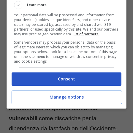
Learn more
ambientale è innegabile, con l’aumento
Your personal data will be processed and information from
dell’inquinamento e le discariche che
your device (cookies, unique identifiers, and other device
data) may be stored by, accessed by and shared with 319
mettono a dura prova le risorse del nostro
partners, or used specifically by this site. We and our partners
may use precise geolocation data.
List of partners.
pianeta. Ma anche il costo umano è
Some vendors may process your personal data on the basis
significativo. I lavoratori nei paesi in via di
of legitimate interest, which you can object to by managing
your options below. Look for a link at the bottom of this page
or in the site menu to manage or withdraw consent in privacy
sviluppo che sono costretti a smistare
and cookie settings.
montagne di vestiti scartati rischiano di
essere esposti a sostanze chimiche nocive e
Consent
condizioni di lavoro non sicure. E non
Manage options
dimentichiamo le
implicazioni etiche dello
sfruttamento di queste comunità
vulnerabili
come discariche per la
dipendenza da fast fashion dell’Occidente.