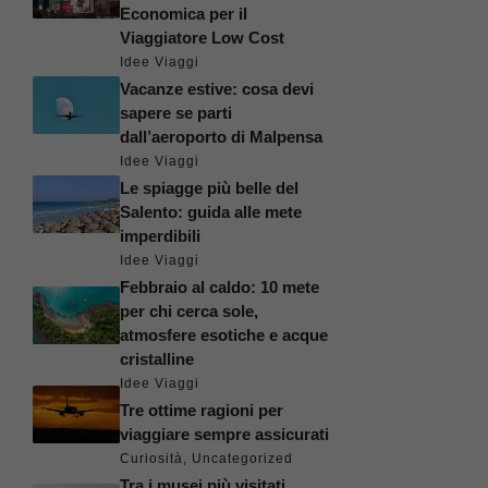
Economica per il
Viaggiatore Low Cost
Idee Viaggi
Vacanze estive: cosa devi
sapere se parti
dall’aeroporto di Malpensa
Idee Viaggi
Le spiagge più belle del
Salento: guida alle mete
imperdibili
Idee Viaggi
Febbraio al caldo: 10 mete
per chi cerca sole,
atmosfere esotiche e acque
cristalline
Idee Viaggi
Tre ottime ragioni per
viaggiare sempre assicurati
Curiosità
,
Uncategorized
Tra i musei più visitati