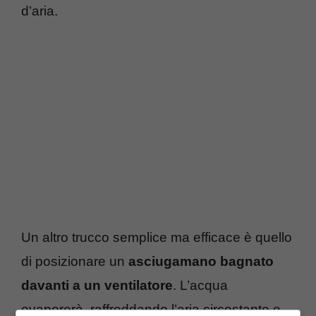
d’aria.
Un altro trucco semplice ma efficace è quello
di posizionare un
asciugamano bagnato
davanti a un ventilatore
. L’acqua
evaporerà, raffreddando l’aria circostante e