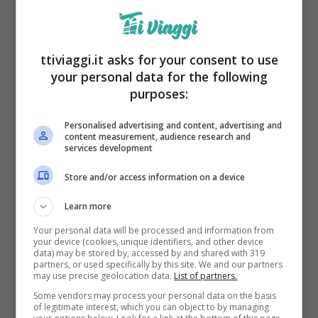
creando un effetto simile a quello di un
climatizzatore. Questo metodo è
ttiviaggi.it asks for your consent to use
particolarmente utile durante la notte, quando
your personal data for the following
le temperature sono più elevate.
purposes:
Personalised advertising and content, advertising and
content measurement, audience research and
services development
Store and/or access information on a device
Learn more
Your personal data will be processed and information from
your device (cookies, unique identifiers, and other device
data) may be stored by, accessed by and shared with 319
partners, or used specifically by this site. We and our partners
may use precise geolocation data.
List of partners.
Some vendors may process your personal data on the basis
ventilatore – ttiviaggi.it
of legitimate interest, which you can object to by managing