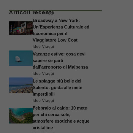
Articoli recenti
Idee Viaggi
Broadway a New York:
Un’Esperienza Culturale ed
Economica per il
Viaggiatore Low Cost
Idee Viaggi
Vacanze estive: cosa devi
sapere se parti
dall’aeroporto di Malpensa
Idee Viaggi
Le spiagge più belle del
Salento: guida alle mete
imperdibili
Idee Viaggi
Febbraio al caldo: 10 mete
per chi cerca sole,
atmosfere esotiche e acque
cristalline