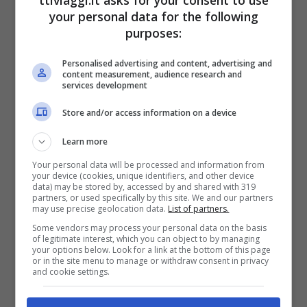
your personal data for the following
purposes:
Personalised advertising and content, advertising and
content measurement, audience research and
services development
Store and/or access information on a device
L’Idroscalo è anche il paradiso degli sportivi.
Learn more
Qui, è possibile praticare una vasta gamma
Your personal data will be processed and information from
di attività acquatiche come nuoto,
canoa,
your device (cookies, unique identifiers, and other device
data) may be stored by, accessed by and shared with 319
kayak, paddleboard e vela.
Inoltre, sono
partners, or used specifically by this site. We and our partners
may use precise geolocation data.
List of partners.
presenti campi da beach volley, da calcio e
Some vendors may process your personal data on the basis
of legitimate interest, which you can object to by managing
da basket, percorsi per il jogging e piste
your options below. Look for a link at the bottom of this page
or in the site menu to manage or withdraw consent in privacy
ciclabili che circondano il lago. Per i più
and cookie settings.
piccoli, ci sono parchi giochi attrezzati e aree