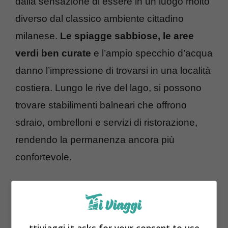
dalla sensazione di essere in un luogo molto
diverso dal classico ambiente cittadino
milanese.
Le spiagge sabbiose, le aree
verdi ben curate
e l’ampio specchio d’acqua
danno l’impressione di trovarsi in una località
costiera. Lungo le rive del lago, si possono
trovare stabilimenti balneari che offrono
sdraio, ombrelloni e servizi di ristorazione,
rendendo la permanenza ancora più
confortevole.
ttiviaggi.it asks for your consent to use