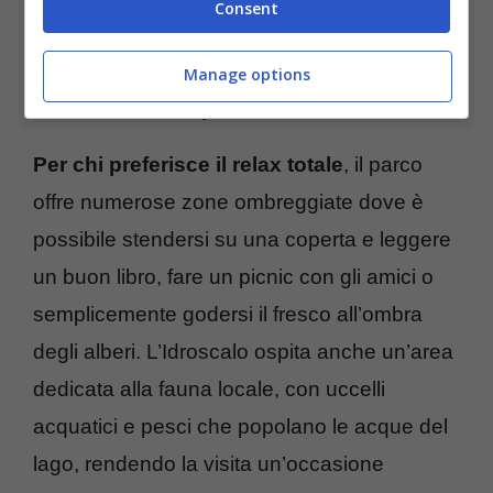
dedicate dove possono divertirsi in tutta
Consent
sicurezza.
Manage options
Relax e natura a portata di mano
Per chi preferisce il relax totale
, il parco
offre numerose zone ombreggiate dove è
possibile stendersi su una coperta e leggere
un buon libro, fare un picnic con gli amici o
semplicemente godersi il fresco all’ombra
degli alberi. L’Idroscalo ospita anche un’area
dedicata alla fauna locale, con uccelli
acquatici e pesci che popolano le acque del
lago, rendendo la visita un’occasione