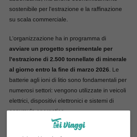
sostenibile per l’estrazione e la raffinazione
su scala commerciale.
L’organizzazione ha in programma di
avviare un progetto sperimentale per
l’estrazione di 2.500 tonnellate di minerale
al giorno entro la fine di marzo 2026
. Le
batterie agli ioni di litio sono fondamentali per
numerosi settori: vengono utilizzate in veicoli
elettrici, dispositivi elettronici e sistemi di
accumulo energetico.