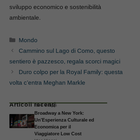
sviluppo economico e sostenibilità
ambientale.
Categorie
Mondo
Cammino sul Lago di Como, questo
sentiero è pazzesco, regala scorci magici
Duro colpo per la Royal Family: questa
volta c’entra Meghan Markle
Articoli recenti
Idee Viaggi
Broadway a New York:
Un’Esperienza Culturale ed
Economica per il
Viaggiatore Low Cost