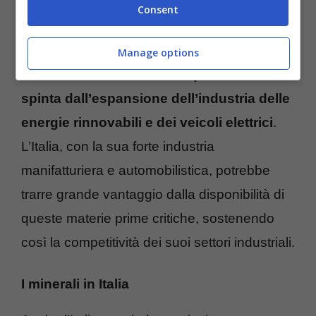
Consent
Manage options
La crescente domanda di questi metalli è
spinta dall’espansione dell’industria delle
energie rinnovabili e dei veicoli elettrici
.
L’Italia, con la sua forte industria
manifatturiera e automobilistica, potrebbe
trarre grande vantaggio dalla disponibilità di
queste materie prime critiche, sostenendo
così la competitività dei suoi settori industriali.
I minerali in Italia