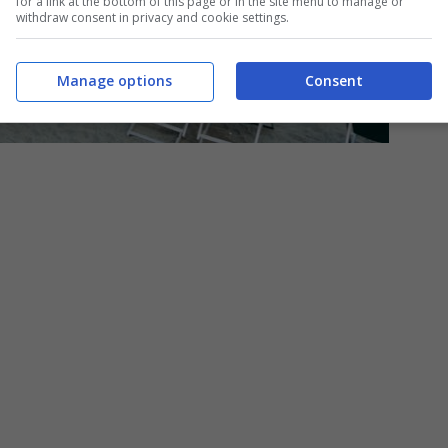
for a link at the bottom of this page or in the site menu to manage or
withdraw consent in privacy and cookie settings.
Manage options
Consent