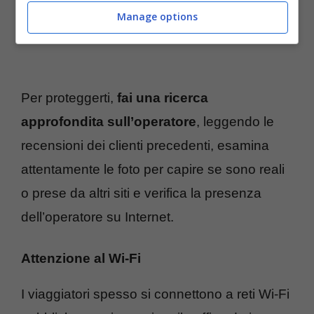
Manage options
Per proteggerti,
fai una ricerca
approfondita sull’operatore
, leggendo le
recensioni dei clienti precedenti, esamina
attentamente le foto per capire se sono reali
o prese da altri siti e verifica la presenza
dell’operatore su Internet.
Attenzione al Wi-Fi
I viaggiatori spesso si connettono a reti Wi-Fi