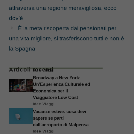
attraversa una regione meravigliosa, ecco
dov’è
È la meta riscoperta dai pensionati per
una vita migliore, si trasferiscono tutti e non è
la Spagna
Articoli recenti
Idee Viaggi
Broadway a New York:
Un’Esperienza Culturale ed
Economica per il
Viaggiatore Low Cost
Idee Viaggi
Vacanze estive: cosa devi
sapere se parti
dall’aeroporto di Malpensa
Idee Viaggi