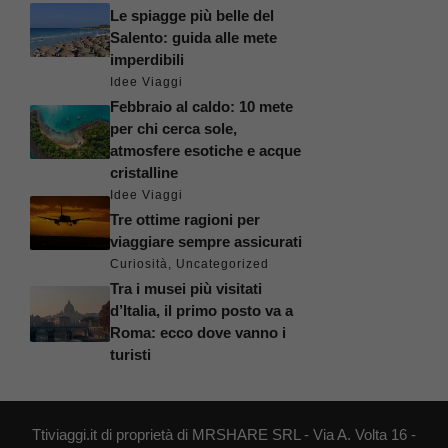
Le spiagge più belle del
Salento: guida alle mete
imperdibili
Idee Viaggi
Febbraio al caldo: 10 mete
per chi cerca sole,
atmosfere esotiche e acque
cristalline
Idee Viaggi
Tre ottime ragioni per
viaggiare sempre assicurati
Curiosità
,
Uncategorized
Tra i musei più visitati
d’Italia, il primo posto va a
Roma: ecco dove vanno i
turisti
Ttiviaggi.it di proprietà di MRSHARE SRL - Via A. Volta 16 -