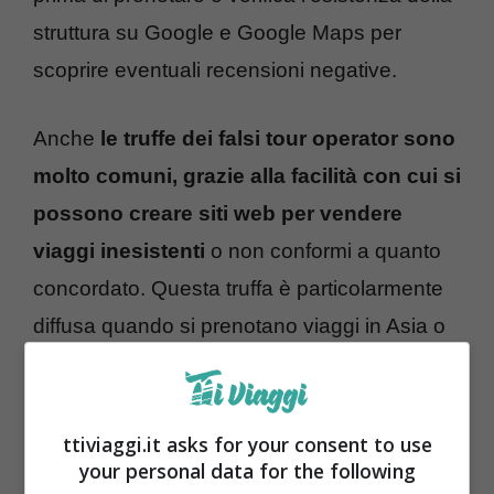
struttura su Google e Google Maps per
scoprire eventuali recensioni negative.
Anche
le truffe dei falsi tour operator sono
molto comuni, grazie alla facilità con cui si
possono creare siti web per vendere
viaggi inesistenti
o non conformi a quanto
concordato. Questa truffa è particolarmente
diffusa quando si prenotano viaggi in Asia o
Africa, dove reperire informazioni ufficiali è
più difficile e perseguire i truffatori ancora di
più.
ttiviaggi.it asks for your consent to use
your personal data for the following