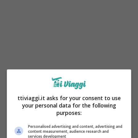
Viaggiare è bello, ma collezionare etichette
ttiviaggi.it asks for your consent to use
bagaglio lo è un po’ meno. Prima di partire,
your personal data for the following
purposes:
controllate attentamente le vostre valigie e
rimuovete tutte le etichette dei viaggi
Personalised advertising and content, advertising and
content measurement, audience research and
precedenti
. Etichette vecchie e confuse
services development