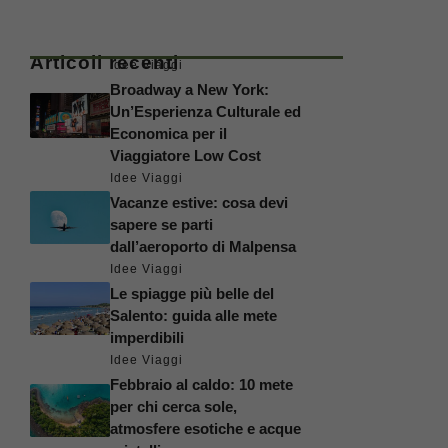
Articoli recenti
Idee Viaggi
Broadway a New York:
Un’Esperienza Culturale ed
Economica per il
Viaggiatore Low Cost
Idee Viaggi
Vacanze estive: cosa devi
sapere se parti
dall’aeroporto di Malpensa
Idee Viaggi
Le spiagge più belle del
Salento: guida alle mete
imperdibili
Idee Viaggi
Febbraio al caldo: 10 mete
per chi cerca sole,
atmosfere esotiche e acque