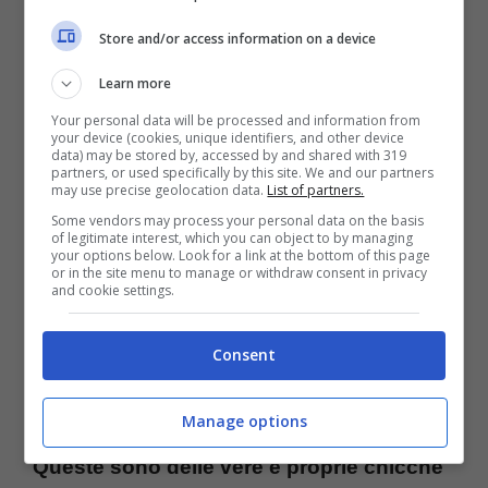
potrebbero creare problemi di smistamento e
Store and/or access information on a device
causare inutili ritardi. Un bagaglio “pulito” è
Learn more
un bagaglio felice!
Your personal data will be processed and information from
your device (cookies, unique identifiers, and other device
data) may be stored by, accessed by and shared with 319
partners, or used specifically by this site. We and our partners
may use precise geolocation data.
List of partners.
Some vendors may process your personal data on the basis
of legitimate interest, which you can object to by managing
your options below. Look for a link at the bottom of this page
or in the site menu to manage or withdraw consent in privacy
and cookie settings.
Consent
passaporti – ttiviaggi.it
Manage options
Queste sono delle vere e proprie chicche