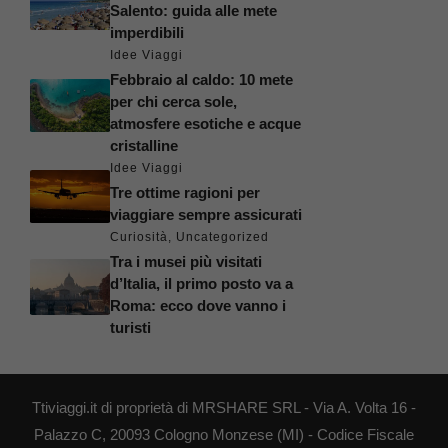
Salento: guida alle mete
imperdibili
Idee Viaggi
Febbraio al caldo: 10 mete
per chi cerca sole,
atmosfere esotiche e acque
cristalline
Idee Viaggi
Tre ottime ragioni per
viaggiare sempre assicurati
Curiosità
,
Uncategorized
Tra i musei più visitati
d’Italia, il primo posto va a
Roma: ecco dove vanno i
turisti
Ttiviaggi.it di proprietà di MRSHARE SRL - Via A. Volta 16 -
Palazzo C, 20093 Cologno Monzese (MI) - Codice Fiscale