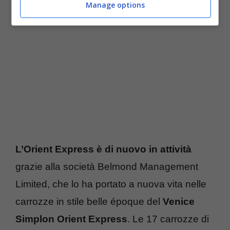
Manage options
L’Orient Express è di nuovo in attività
grazie alla società Belmond Management
Limited, che lo ha portato a nuova vita nelle
carrozze in stile belle époque del
Venice
Simplon Orient Express
. Le 17 carrozze di