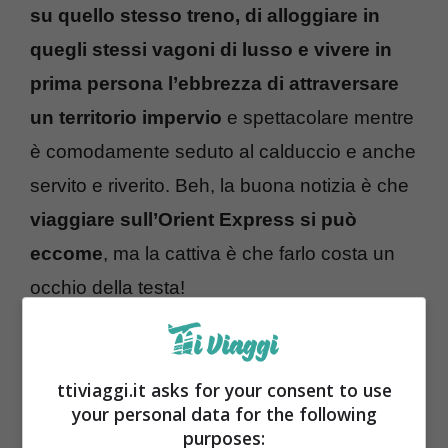
su quello stesso treno, di alloggiare in
quegli stessi vagoni di lusso e vivere in
prima persona l’ebbrezza di attraversare
un territorio impervio
e spettacolare mentre
è comodamente seduto al calduccio e anche
servito e riverito. Beh, la buona notizia è che
viaggiare sull’Orient Express si può
eccome
, ma la cattiva è che farlo costa un
occhio della testa!
Quanto costa un biglietto?
ttiviaggi.it asks for your consent to use
your personal data for the following
purposes: