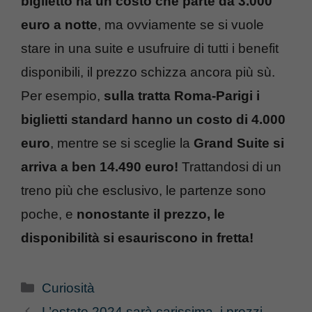
biglietto ha un costo che parte da 3.000
euro a notte
, ma ovviamente se si vuole
stare in una suite e usufruire di tutti i benefit
disponibili, il prezzo schizza ancora più sù.
Per esempio,
sulla tratta Roma-Parigi i
biglietti standard hanno un costo di 4.000
euro
, mentre se si sceglie la
Grand Suite si
arriva a ben 14.490 euro!
Trattandosi di un
treno più che esclusivo, le partenze sono
poche, e
nonostante il prezzo, le
disponibilità si esauriscono in fretta!
Categorie
Curiosità
L’estate 2024 sarà carissima, i prezzi