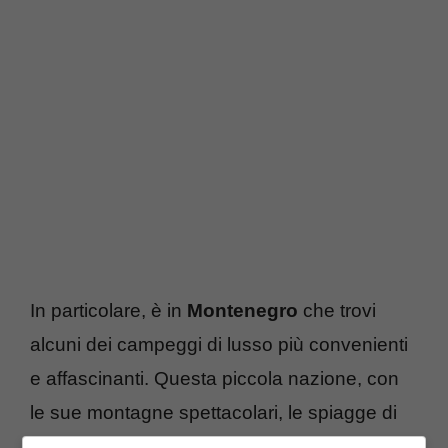
In particolare, è in
Montenegro
che trovi
alcuni dei campeggi di lusso più convenienti
e affascinanti. Questa piccola nazione, con
le sue montagne spettacolari, le spiagge di
ciottoli e le acque cristalline del Mar Adriatico,