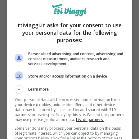
offre un mix perfetto tra avventura e relax. I
campeggi di lusso qui non sono solo
ttiviaggi.it asks for your consent to use
accessibili, ma anche ben integrati con il
your personal data for the following
purposes:
paesaggio naturale, offrendo una
combinazione unica di comfort e immersione
Personalised advertising and content, advertising and
content measurement, audience research and
nella natura.
services development
Store and/or access information on a device
Lusso alla portata di tutti
Learn more
Cosa rende questi campeggi così
Your personal data will be processed and information from
your device (cookies, unique identifiers, and other device
speciali?
Innanzitutto, l’attenzione al
data) may be stored by, accessed by and shared with 319
partners, or used specifically by this site. We and our partners
dettaglio. Anche se stiamo parlando di
may use precise geolocation data.
List of partners.
campeggi, qui non mancano i letti comodi, le
Some vendors may process your personal data on the basis
of legitimate interest, which you can object to by managing
your options below. Look for a link at the bottom of this page