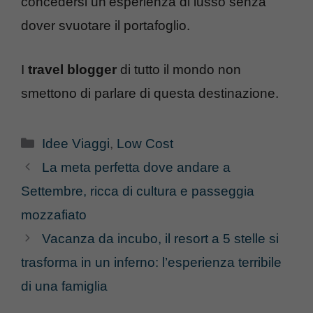
concedersi un’esperienza di lusso senza
dover svuotare il portafoglio.
I
travel blogger
di tutto il mondo non
smettono di parlare di questa destinazione.
Categorie
Idee Viaggi
,
Low Cost
La meta perfetta dove andare a
Settembre, ricca di cultura e passeggia
mozzafiato
Vacanza da incubo, il resort a 5 stelle si
trasforma in un inferno: l’esperienza terribile
di una famiglia