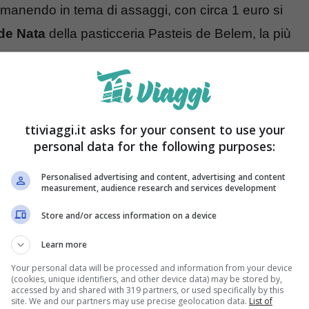
manendo in tema di assaggi, con circa 1 euro si
de Nata
della pasticceria Pasteis de Belem, la più
ttiviaggi.it asks for your consent to use your
personal data for the following purposes:
Personalised advertising and content, advertising and content
measurement, audience research and services development
Store and/or access information on a device
Learn more
Your personal data will be processed and information from your device
(cookies, unique identifiers, and other device data) may be stored by,
accessed by and shared with 319 partners, or used specifically by this
site. We and our partners may use precise geolocation data.
List of