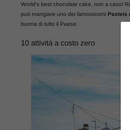
World’s best chocolate cake, non a caso! Ri
può mangiare uno dei famosissimi
Pasteis 
buona di tutto il Paese.
10 attività a costo zero