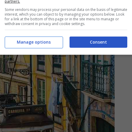
partners.
Some vendors may process your personal data on the basis of legitimate
interest, which you can object to by managing your options below. Look
for a link at the bottom of this page or in the site menu to manage or
withdraw consent in privacy and cookie settings.
Manage options
Consent