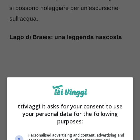
si possono noleggiare per un’escursione
sull’acqua.
Lago di Braies: una leggenda nascosta
ttiviaggi.it asks for your consent to use
your personal data for the following
purposes:
Mentre la
maggior parte dei visitatori
è
Personalised advertising and content, advertising and