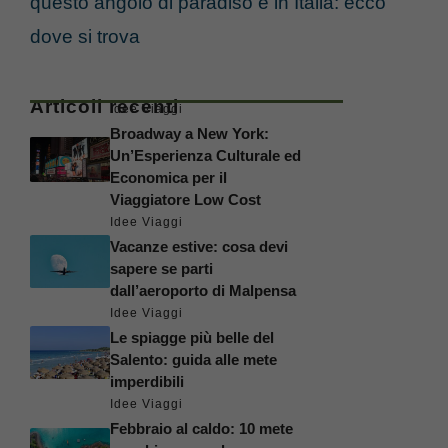
questo angolo di paradiso è in Italia: ecco
dove si trova
Articoli recenti
Idee Viaggi
Broadway a New York:
Un’Esperienza Culturale ed
Economica per il
Viaggiatore Low Cost
Idee Viaggi
Vacanze estive: cosa devi
sapere se parti
dall’aeroporto di Malpensa
Idee Viaggi
Le spiagge più belle del
Salento: guida alle mete
imperdibili
Idee Viaggi
Febbraio al caldo: 10 mete