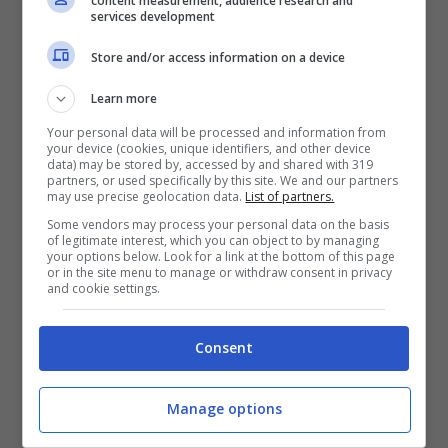
content measurement, audience research and
attratta dalla bellezza visibile del Lago di
services development
Braies, pochi sanno che questo luogo
Store and/or access information on a device
nasconde una leggenda misteriosa
Learn more
conosciuta solo dai residenti. Secondo una
Your personal data will be processed and information from
tradizione locale, il lago è in realtà la porta
your device (cookies, unique identifiers, and other device
data) may be stored by, accessed by and shared with 319
partners, or used specifically by this site. We and our partners
d’accesso a un regno sotterraneo. Si narra
may use precise geolocation data.
List of partners.
che, nelle notti di luna piena, il riflesso delle
Some vendors may process your personal data on the basis
of legitimate interest, which you can object to by managing
montagne nelle acque del lago si trasformi in
your options below. Look for a link at the bottom of this page
or in the site menu to manage or withdraw consent in privacy
un portale che conduce a un mondo
and cookie settings.
incantato, abitato da creature magiche e
Consent
antichi spiriti delle Dolomiti.
Manage options
La leggenda racconta che solo
chi