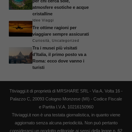
per chi cerca sole,
atmosfere esotiche e acque
cristalline
Idee Viaggi
Tre ottime ragioni per
viaggiare sempre assicurati
Curiosità
,
Uncategorized
Tra i musei più visitati
d’Italia, il primo posto va a
Roma: ecco dove vanno i
turisti
Ttiviaggi.it di proprietà di MRSHARE SRL - Via A. Volta 16 -
Palazzo C, 20093 Cologno Monzese (MI) - Codice Fiscale
e Partita I.V.A. 10216150960
Ttiviaggi.it non è una testata giornalistica, in quanto viene
aggiornato senza alcuna periodicità. Non può pertanto
considerarsi un prodotto editoriale ai sensi della legge n. 62