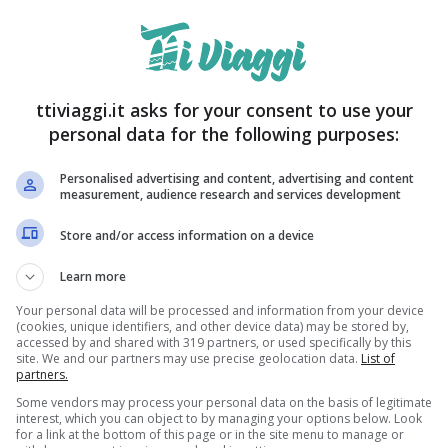
lando di un borgo che affaccia direttamente sul
l centro pittoresco proprio come una cartolina
ove si trova e quali sono le sue caratteristiche
ttiviaggi.it asks for your consent to use your
 alla Grecia!
personal data for the following purposes:
Personalised advertising and content, advertising and content
measurement, audience research and services development
Store and/or access information on a device
Learn more
Your personal data will be processed and information from your device
(cookies, unique identifiers, and other device data) may be stored by,
accessed by and shared with 319 partners, or used specifically by this
site. We and our partners may use precise geolocation data.
List of
partners.
Some vendors may process your personal data on the basis of legitimate
interest, which you can object to by managing your options below. Look
for a link at the bottom of this page or in the site menu to manage or