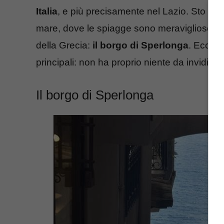
Italia
, e più precisamente nel Lazio. Sto par
mare, dove le spiagge sono meravigliose e i
della Grecia:
il borgo di Sperlonga
. Ecco d
principali: non ha proprio niente da invidiare
Il borgo di Sperlonga