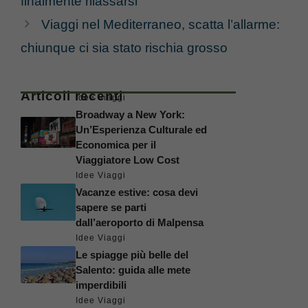
finalmente rilassarsi
Viaggi nel Mediterraneo, scatta l’allarme:
chiunque ci sia stato rischia grosso
Articoli recenti
Idee Viaggi
Broadway a New York:
Un’Esperienza Culturale ed
Economica per il
Viaggiatore Low Cost
Idee Viaggi
Vacanze estive: cosa devi
sapere se parti
dall’aeroporto di Malpensa
Idee Viaggi
Le spiagge più belle del
Salento: guida alle mete
imperdibili
Idee Viaggi