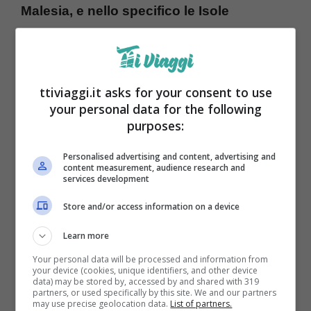
Malesia, e nello specifico le Isole
Perhentian, un vero e proprio paradiso
naturale low cost
.
ttiviaggi.it asks for your consent to use
Isole Perhentian, Malesia
your personal data for the following
purposes:
Personalised advertising and content, advertising and
content measurement, audience research and
services development
Store and/or access information on a device
Learn more
Your personal data will be processed and information from
your device (cookies, unique identifiers, and other device
data) may be stored by, accessed by and shared with 319
partners, or used specifically by this site. We and our partners
may use precise geolocation data.
List of partners.