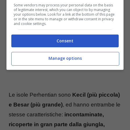
Isole Perhentian Malesia – TTviaggi
Some vendors may process your personal data on the basis
of legitimate interest, which you can object to by managing
your options below. Look for a link at the bottom of this page
or in the site menu to manage or withdraw consent in privacy
and cookie settings.
Consent
Manage options
Le isole Perhentian sono
Kecil (più piccola)
e Besar (più grande)
, ed hanno entrambe le
stesse caratteristiche:
incontaminate,
ricoperte in gran parte dalla giungla,