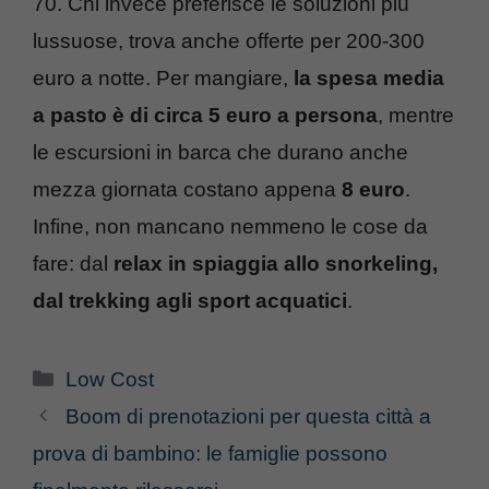
70. Chi invece preferisce le soluzioni più
lussuose, trova anche offerte per 200-300
euro a notte. Per mangiare,
la spesa media
a pasto è di circa 5 euro a persona
, mentre
le escursioni in barca che durano anche
mezza giornata costano appena
8 euro
.
Infine, non mancano nemmeno le cose da
fare: dal
relax in spiaggia allo snorkeling,
dal trekking agli sport acquatici
.
Categorie
Low Cost
Boom di prenotazioni per questa città a
prova di bambino: le famiglie possono