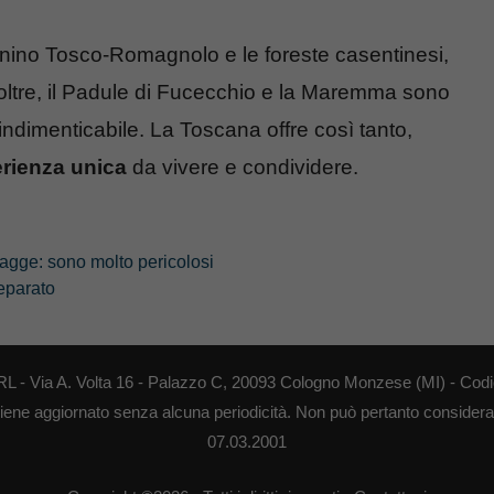
nino Tosco-Romagnolo e le foreste casentinesi,
noltre, il Padule di Fucecchio e la Maremma sono
ndimenticabile. La Toscana offre così tanto,
erienza unica
da vivere e condividere.
piagge: sono molto pericolosi
reparato
RL - Via A. Volta 16 - Palazzo C, 20093 Cologno Monzese (MI) - Codi
o viene aggiornato senza alcuna periodicità. Non può pertanto considerars
07.03.2001