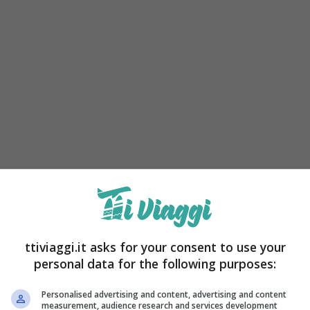
 soli, in coppia o con la famiglia, è importante
artire, pensate alle
tappe da includere
, ai luoghi
de dove fermarvi per gustare i piatti tipici della
ttiviaggi.it asks for your consent to use your
dere il viaggio più piacevole e meno stressante,
personal data for the following purposes:
 disposizione.
Personalised advertising and content, advertising and content
measurement, audience research and services development