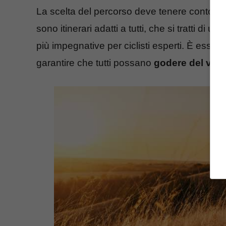
La scelta del percorso deve tenere conto a
sono itinerari adatti a tutti, che si tratti di 
più impegnative per ciclisti esperti. È essenz
garantire che tutti possano
godere del viag