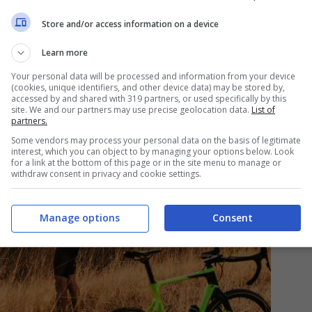
nche delle
capacità fisiche
dei partecipanti. Ci
Store and/or access information on a device
una tranquilla passeggiata in famiglia o di avventure
Learn more
iale valutare il livello di resistenza di ognuno per
Your personal data will be processed and information from your device
gio
senza affaticarsi eccessivamente.
(cookies, unique identifiers, and other device data) may be stored by,
accessed by and shared with 319 partners, or used specifically by this
site. We and our partners may use precise geolocation data.
List of
partners.
Some vendors may process your personal data on the basis of legitimate
interest, which you can object to by managing your options below. Look
for a link at the bottom of this page or in the site menu to manage or
withdraw consent in privacy and cookie settings.
Manage options
Consent