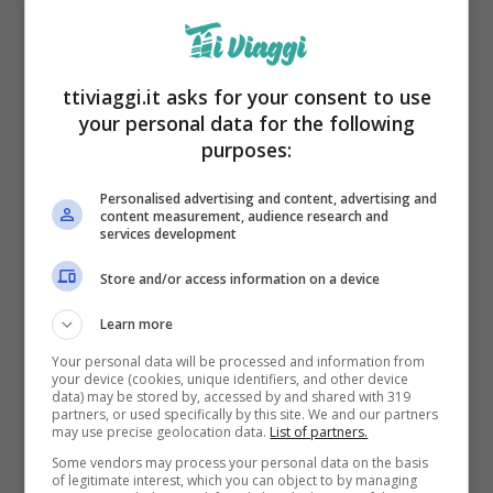
ttiviaggi.it asks for your consent to use
your personal data for the following
purposes:
Personalised advertising and content, advertising and
content measurement, audience research and
services development
Store and/or access information on a device
ragazza che salta nella natura – ttiviaggi.it
Learn more
Quale è allora la ricetta della felicità?
Your personal data will be processed and information from
your device (cookies, unique identifiers, and other device
data) may be stored by, accessed by and shared with 319
La ricerca della felicità è una delle aspirazioni
partners, or used specifically by this site. We and our partners
may use precise geolocation data.
List of partners.
più universali. Tuttavia, raggiungere questa
Some vendors may process your personal data on the basis
of legitimate interest, which you can object to by managing
condizione di benessere interiore non è