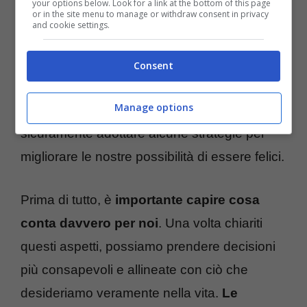
your options below. Look for a link at the bottom of this page
or in the site menu to manage or withdraw consent in privacy
semplice e richiede un’attenta combinazione
and cookie settings.
di diversi elementi. Ma quali sono questi
ingredienti magici che compongono la ricetta
Consent
della felicità? Non esiste una formula magica
Manage options
che garantisca la felicità, ma possiamo
sicuramente adottare alcune strategie per
migliorare le nostre possibilità di essere felici.
Prima di tutto, è
importante capire cosa
conta davvero per noi
. Una volta chiariti
questi aspetti, possiamo prendere decisioni
più consapevoli e allineate con ciò che
desideriamo veramente nella vita.
Le