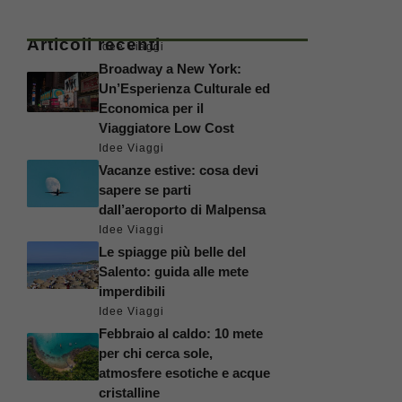
Articoli recenti
Idee Viaggi
Broadway a New York:
Un’Esperienza Culturale ed
Economica per il
Viaggiatore Low Cost
Idee Viaggi
Vacanze estive: cosa devi
sapere se parti
dall’aeroporto di Malpensa
Idee Viaggi
Le spiagge più belle del
Salento: guida alle mete
imperdibili
Idee Viaggi
Febbraio al caldo: 10 mete
per chi cerca sole,
atmosfere esotiche e acque
cristalline