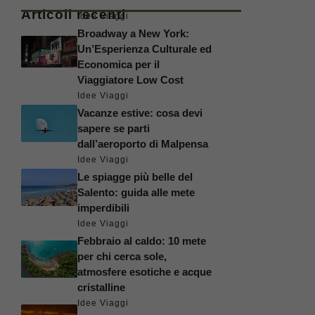
Articoli recenti
Idee Viaggi
Broadway a New York:
Un’Esperienza Culturale ed
Economica per il
Viaggiatore Low Cost
Idee Viaggi
Vacanze estive: cosa devi
sapere se parti
dall’aeroporto di Malpensa
Idee Viaggi
Le spiagge più belle del
Salento: guida alle mete
imperdibili
Idee Viaggi
Febbraio al caldo: 10 mete
per chi cerca sole,
atmosfere esotiche e acque
cristalline
Idee Viaggi