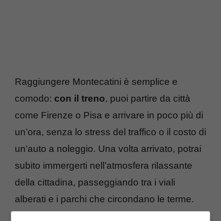
Raggiungere Montecatini è semplice e
comodo:
con il treno
, puoi partire da città
come Firenze o Pisa e arrivare in poco più di
un’ora, senza lo stress del traffico o il costo di
un’auto a noleggio. Una volta arrivato, potrai
subito immergerti nell’atmosfera rilassante
della cittadina, passeggiando tra i viali
alberati e i parchi che circondano le terme.