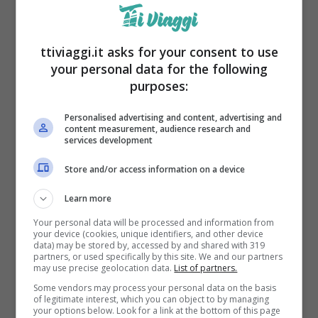
Benessere e relax a prezzi accessibili
Quello che rende
Montecatini Terme
ttiviaggi.it asks for your consent to use
your personal data for the following
davvero speciale
è la possibilità di vivere
purposes:
un’esperienza di lusso a un prezzo
Personalised advertising and content, advertising and
accessibile. Molti hotel della zona offrono
content measurement, audience research and
services development
pacchetti weekend che includono l’accesso
alle terme, massaggi e altri trattamenti di
Store and/or access information on a device
benessere, a costi davvero competitivi.
Learn more
Anche i ristoranti, pur offrendo piatti della
Your personal data will be processed and information from
your device (cookies, unique identifiers, and other device
tradizione toscana e ingredienti di alta
data) may be stored by, accessed by and shared with 319
partners, or used specifically by this site. We and our partners
qualità, hanno prezzi moderati, permettendoti
may use precise geolocation data.
List of partners.
di gustare una cena da gourmet senza
Some vendors may process your personal data on the basis
of legitimate interest, which you can object to by managing
your options below. Look for a link at the bottom of this page
spendere una fortuna.