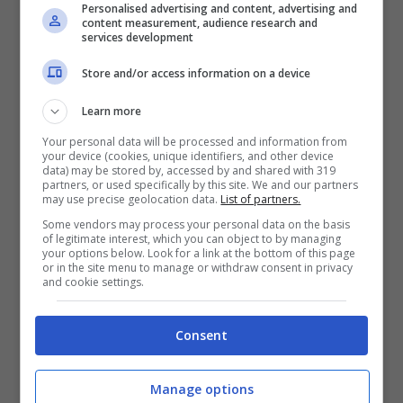
Personalised advertising and content, advertising and
si trovano nelle storie moderne. In Scozia, le
content measurement, audience research and
services development
fate possono essere capricciose e, talvolta,
Store and/or access information on a device
pericolose. Secondo la tradizione,
vivono in
Learn more
cerchi di pietre, boschi incantati e colline
Your personal data will be processed and information from
verdi conosciute come “fairy knolls”
. I
your device (cookies, unique identifiers, and other device
data) may be stored by, accessed by and shared with 319
“Fairy Knots” sono un altro aspetto
partners, or used specifically by this site. We and our partners
may use precise geolocation data.
List of partners.
affascinante del folklore scozzese. Si tratta di
Some vendors may process your personal data on the basis
misteriosi nodi trovati nei crini dei cavalli, che
of legitimate interest, which you can object to by managing
your options below. Look for a link at the bottom of this page
si dice siano stati creati dalle fate durante la
or in the site menu to manage or withdraw consent in privacy
and cookie settings.
notte. Questi nodi sono spesso considerati
segni di buona o cattiva fortuna.
Consent
Manage options