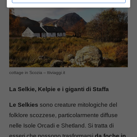
cottage in Scozia – ttiviaggi.it
La Selkie, Kelpie e i giganti di Staffa
Le Selkies
sono creature mitologiche del
folklore scozzese, particolarmente diffuse
nelle Isole Orcadi e Shetland. Si tratta di
esseri che possono trasformarsi
da foche in