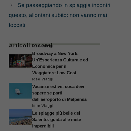
Se passeggiando in spiaggia incontri
questo, allontani subito: non vanno mai
toccati
Articoli recenti
Idee Viaggi
Broadway a New York:
Un’Esperienza Culturale ed
Economica per il
Viaggiatore Low Cost
Idee Viaggi
Vacanze estive: cosa devi
sapere se parti
dall’aeroporto di Malpensa
Idee Viaggi
Le spiagge più belle del
Salento: guida alle mete
imperdibili