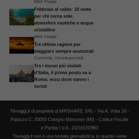
Idee Viaggi
Febbraio al caldo: 10 mete
per chi cerca sole,
atmosfere esotiche e acque
cristalline
Idee Viaggi
Tre ottime ragioni per
viaggiare sempre assicurati
Curiosità
,
Uncategorized
Tra i musei più visitati
d’Italia, il primo posto va a
Roma: ecco dove vanno i
turisti
Ttiviaggi.it di proprietà di MRSHARE SRL - Via A. Volta 16 -
Palazzo C, 20093 Cologno Monzese (MI) - Codice Fiscale
e Partita I.V.A. 10216150960
Ttiviaggi.it non è una testata giornalistica, in quanto viene