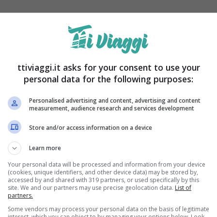
ttiviaggi.it asks for your consent to use your
personal data for the following purposes:
Personalised advertising and content, advertising and content
measurement, audience research and services development
Store and/or access information on a device
Learn more
Your personal data will be processed and information from your device
 che ti porta a esplorare la Lapponia e Capo Nord,
(cookies, unique identifiers, and other device data) may be stored by,
accessed by and shared with 319 partners, or used specifically by this
Europa.
Il viaggio inizia nelle foreste innevate
site. We and our partners may use precise geolocation data.
List of
partners.
 norvegese, fino a raggiungere la cittadina di
Some vendors may process your personal data on the basis of legitimate
interest, which you can object to by managing your options below. Look