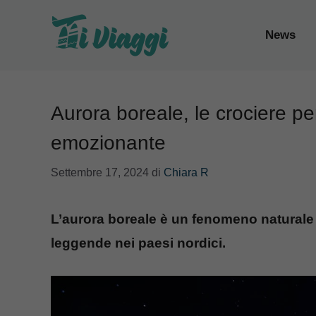
Vai
al
News
contenuto
Aurora boreale, le crociere pe
emozionante
Settembre 17, 2024
di
Chiara R
L’aurora boreale è un fenomeno naturale a
leggende nei paesi nordici.