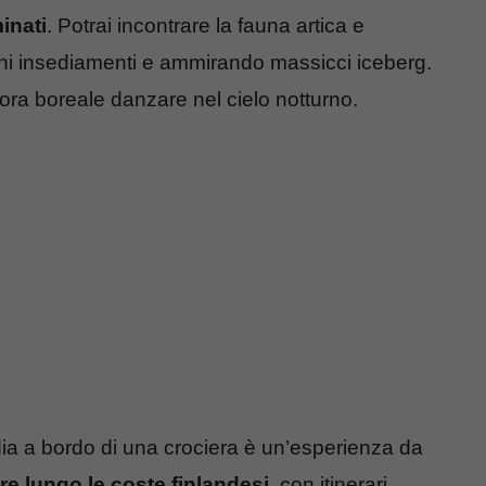
inati
. Potrai incontrare la fauna artica e
tichi insediamenti e ammirando massicci iceberg.
rora boreale danzare nel cielo notturno.
ndia a bordo di una crociera è un’esperienza da
e lungo le coste finlandesi
, con itinerari