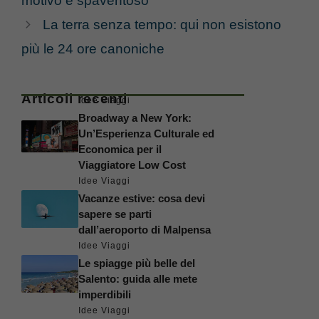
motivo è spaventoso
La terra senza tempo: qui non esistono
più le 24 ore canoniche
Articoli recenti
Idee Viaggi
Broadway a New York:
Un’Esperienza Culturale ed
Economica per il
Viaggiatore Low Cost
Idee Viaggi
Vacanze estive: cosa devi
sapere se parti
dall’aeroporto di Malpensa
Idee Viaggi
Le spiagge più belle del
Salento: guida alle mete
imperdibili
Idee Viaggi