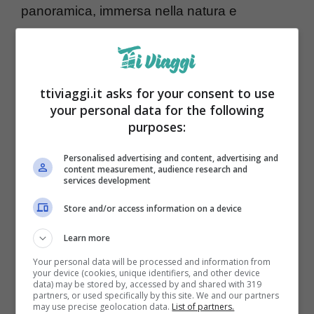
panoramica, immersa nella natura e
suggestiva, che non attraversa deserti e città
dell’entroterra, ma
solca il mare ed è
circondata da un blu intenso e dal verde
ttiviaggi.it asks for your consent to use
delle montagne. Sto parlando della Strada
your personal data for the following
purposes:
dell’Atlantico
.
Personalised advertising and content, advertising and
content measurement, audience research and
Attraversare l’Atlantico in auto
services development
Store and/or access information on a device
Learn more
Your personal data will be processed and information from
your device (cookies, unique identifiers, and other device
data) may be stored by, accessed by and shared with 319
partners, or used specifically by this site. We and our partners
may use precise geolocation data.
List of partners.