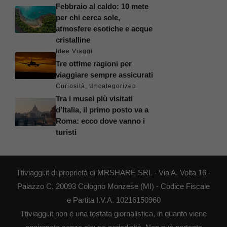
Febbraio al caldo: 10 mete
per chi cerca sole,
atmosfere esotiche e acque
cristalline
Idee Viaggi
Tre ottime ragioni per
viaggiare sempre assicurati
Curiosità
,
Uncategorized
Tra i musei più visitati
d’Italia, il primo posto va a
Roma: ecco dove vanno i
turisti
Ttiviaggi.it di proprietà di MRSHARE SRL - Via A. Volta 16 -
Palazzo C, 20093 Cologno Monzese (MI) - Codice Fiscale
e Partita I.V.A. 10216150960
Ttiviaggi.it non è una testata giornalistica, in quanto viene