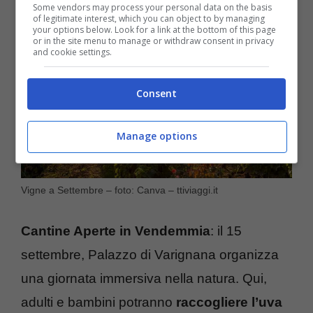
Some vendors may process your personal data on the basis
of legitimate interest, which you can object to by managing
your options below. Look for a link at the bottom of this page
or in the site menu to manage or withdraw consent in privacy
and cookie settings.
Consent
Manage options
Vigne a Settembre – foto: Canva – ttiviaggi.it
Cantine Aperte in Vendemmia
: il 15
settembre, Palazzo di Varignana organizza
una giornata immersiva nella natura. Qui,
adulti e bambini potranno
raccogliere l’uva