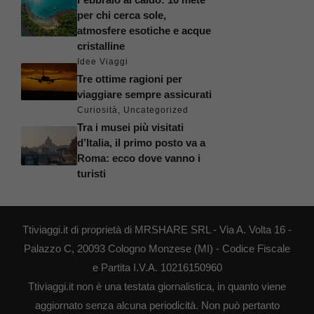
per chi cerca sole,
atmosfere esotiche e acque
cristalline
Idee Viaggi
Tre ottime ragioni per
viaggiare sempre assicurati
Curiosità
,
Uncategorized
Tra i musei più visitati
d’Italia, il primo posto va a
Roma: ecco dove vanno i
turisti
Ttiviaggi.it di proprietà di MRSHARE SRL - Via A. Volta 16 -
Palazzo C, 20093 Cologno Monzese (MI) - Codice Fiscale
e Partita I.V.A. 10216150960
Ttiviaggi.it non è una testata giornalistica, in quanto viene
aggiornato senza alcuna periodicità. Non può pertanto