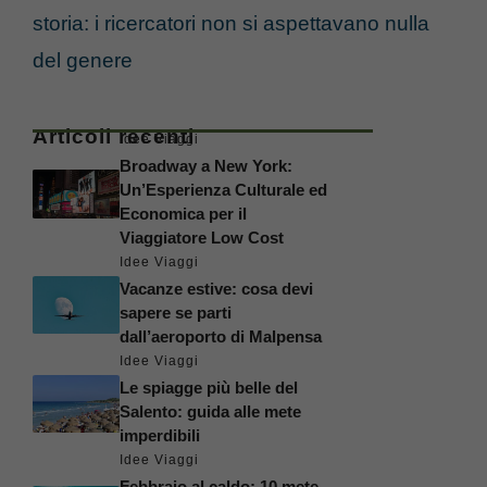
storia: i ricercatori non si aspettavano nulla
del genere
Articoli recenti
Idee Viaggi
Broadway a New York:
Un’Esperienza Culturale ed
Economica per il
Viaggiatore Low Cost
Idee Viaggi
Vacanze estive: cosa devi
sapere se parti
dall’aeroporto di Malpensa
Idee Viaggi
Le spiagge più belle del
Salento: guida alle mete
imperdibili
Idee Viaggi
Febbraio al caldo: 10 mete