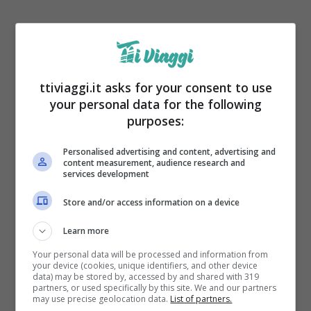
ttiviaggi.it asks for your consent to use
your personal data for the following
purposes:
La Festa in Cantina
: ogni weekend di
Personalised advertising and content, advertising and
settembre, la Cascina Fontanette offre
content measurement, audience research and
services development
un’atmosfera familiare per celebrare la
Store and/or access information on a device
vendemmia. I visitatori potranno partecipare
Learn more
a
degustazioni di vini
, scoprire i prodotti
Your personal data will be processed and information from
tipici e divertirsi con attività per tutte le età,
your device (cookies, unique identifiers, and other device
data) may be stored by, accessed by and shared with 319
come la pigiatura dell’uva e visite guidate
partners, or used specifically by this site. We and our partners
may use precise geolocation data.
List of partners.
della cantina.