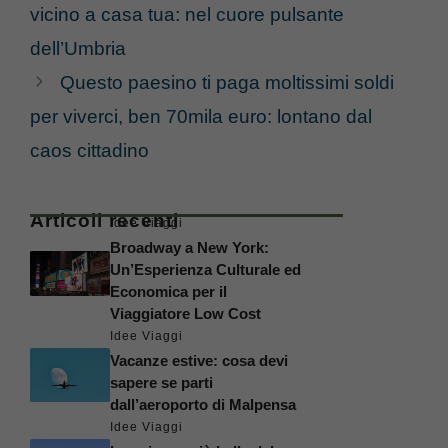
vicino a casa tua: nel cuore pulsante
dell’Umbria
Questo paesino ti paga moltissimi soldi
per viverci, ben 70mila euro: lontano dal
caos cittadino
Articoli recenti
Idee Viaggi
Broadway a New York:
Un’Esperienza Culturale ed
Economica per il
Viaggiatore Low Cost
Idee Viaggi
Vacanze estive: cosa devi
sapere se parti
dall’aeroporto di Malpensa
Idee Viaggi