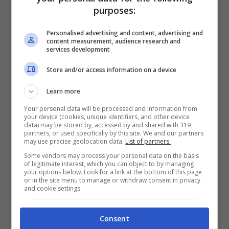
essere utile per rendere più graduale il ritorno
purposes:
alla normalità. Anche piccole pause durante
Personalised advertising and content, advertising and
content measurement, audience research and
l’anno possono aiutare a mantenere un
services development
equilibrio mentale, riducendo lo stress
Store and/or access information on a device
accumulato.
Learn more
Your personal data will be processed and information from
your device (cookies, unique identifiers, and other device
data) may be stored by, accessed by and shared with 319
partners, or used specifically by this site. We and our partners
may use precise geolocation data.
List of partners.
Some vendors may process your personal data on the basis
of legitimate interest, which you can object to by managing
your options below. Look for a link at the bottom of this page
or in the site menu to manage or withdraw consent in privacy
and cookie settings.
Consent