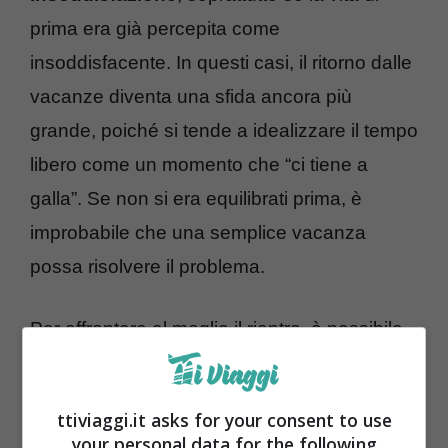
prima era già percepita come
insoddisfacente. In questi casi, il ritorno dalle
vacanze diventa una sfida ancora più
grande, poiché si tende a idealizzare il tempo
libero come un momento che “ci tiene a
galla”. Se non si era equilibrati prima, è
improbabile che una semplice vacanza
possa risolvere il problema.
Per affrontare al meglio il rientro, è possibile
adottare alcune strategie mentali. Riflettere
su come migliorare la propria routine e
ttiviaggi.it asks for your consent to use
pianificare brevi vacanze o weekend
può
your personal data for the following