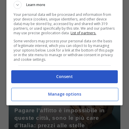
Learn more
Your personal data will be processed and information from
your device (cookies, unique identifiers, and other device
data) may be stored by, accessed by and shared with 319
A breve diremo addio a molti
partners, or used specifically by this site. We and our partners
may use precise geolocation data.
List of partners.
prodotti nei supermercati, non
Some vendors may process your personal data on the basis
saranno più venduti: il motivo è
of legitimate interest, which you can object to by managing
agghiacciante
your options below. Look for a link at the bottom of this page
or in the site menu to manage or withdraw consent in privacy
and cookie settings.
Giugno 25, 2024
Consent
Manage options
Pagare l’affitto è impossibile in
queste città, sono le più care
d’Italia: prezzi alle stelle