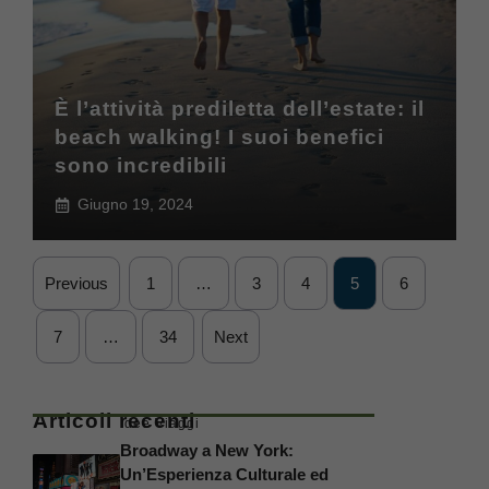
È l’attività prediletta dell’estate: il
beach walking! I suoi benefici
sono incredibili
Giugno 19, 2024
Previous
1
…
3
4
5
6
7
…
34
Next
Articoli recenti
Idee Viaggi
Broadway a New York:
Un’Esperienza Culturale ed