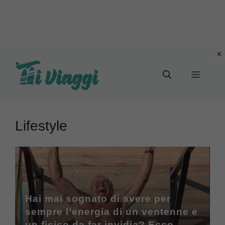
Vai
al
Menu
contenuto
Lifestyle
Hai mai sognato di avere per
sempre l’energia di un ventenne e
un fisico da far invidia? Ecco