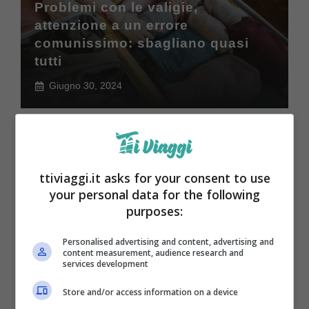
Problemi con le valigie,
attenzione a un errore
comunissimo: sbagliano quasi
tutti
Giugno 30, 2024
ttiviaggi.it asks for your consent to use
your personal data for the following
Lavorare in smart working
purposes:
all’estero, queste sono le città
Personalised advertising and content, advertising and
migliori per farlo
content measurement, audience research and
services development
Giugno 29, 2024
Store and/or access information on a device