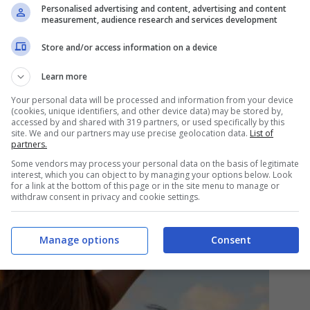
Personalised advertising and content, advertising and content
menti scaturiscono forse da pessime esperienze
measurement, audience research and services development
e si possiede di ‘
coppia/relazione stabile
‘. Paura
Store and/or access information on a device
ia libertà, paura di legarsi così tanto ad una
Learn more
questa vada improvvisamente via e così via.
Your personal data will be processed and information from your device
(cookies, unique identifiers, and other device data) may be stored by,
no in questo modo.
accessed by and shared with 319 partners, or used specifically by this
site. We and our partners may use precise geolocation data.
List of
partners.
Some vendors may process your personal data on the basis of legitimate
interest, which you can object to by managing your options below. Look
for a link at the bottom of this page or in the site menu to manage or
withdraw consent in privacy and cookie settings.
Manage options
Consent