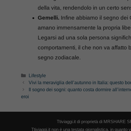
della vita, rendendolo in un certo sen
Gemelli.
Infine abbiamo il segno dei 
amano immensamente la propria libertà
Legarsi ad una sola persona significher
comportamenti, il che non va affatto
segno zodiacale.
Categorie
Lifestyle
Vivi la meraviglia dell’autunno in Italia: questo b
Il sogno dei sogni: quanto costa dormire all’interno
eroi
Ttiviaggi.it di proprietà di MRSHARE S
Ttiviaggi.it non è una testata giornalistica, in quant