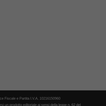
ce Fiscale e Partita I.V.A. 10216150960
i un prodotto editoriale ai sensi della legge n. 62 del