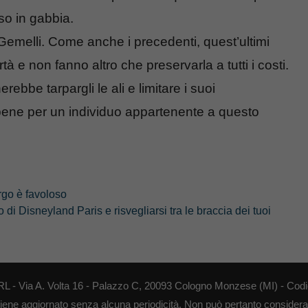
so in gabbia.
Gemelli. Come anche i precedenti, quest’ultimi
 e non fanno altro che preservarla a tutti i costi.
ebbe tarpargli le ali e limitare i suoi
 bene per un individuo appartenente a questo
orgo è favoloso
 di Disneyland Paris e risvegliarsi tra le braccia dei tuoi
RL - Via A. Volta 16 - Palazzo C, 20093 Cologno Monzese (MI) - Codi
o viene aggiornato senza alcuna periodicità. Non può pertanto considerars