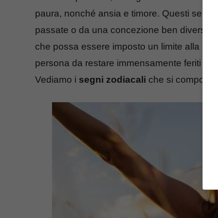
paura, nonché ansia e timore. Questi senti
passate o da una concezione ben diversa ch
che possa essere imposto un limite alla propr
persona da restare immensamente feriti se 
Vediamo i
segni zodiacali
che si comporta