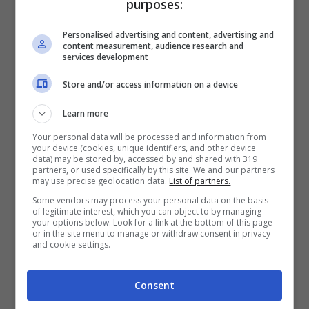
purposes:
Personalised advertising and content, advertising and
content measurement, audience research and
services development
Store and/or access information on a device
Learn more
Your personal data will be processed and information from
your device (cookies, unique identifiers, and other device
data) may be stored by, accessed by and shared with 319
Ci sono dei metodi per prendersi cura da sé delle mani –
partners, or used specifically by this site. We and our partners
may use precise geolocation data.
List of partners.
ttiviaggi.it
Some vendors may process your personal data on the basis
of legitimate interest, which you can object to by managing
In un recipiente di vetro con la chiusura
your options below. Look for a link at the bottom of this page
or in the site menu to manage or withdraw consent in privacy
ermetica inserite zucchero e olio di cocco
and cookie settings.
biologico. Mescolate tutto con un cucchiaio
Consent
di legno fino a quando il composto non