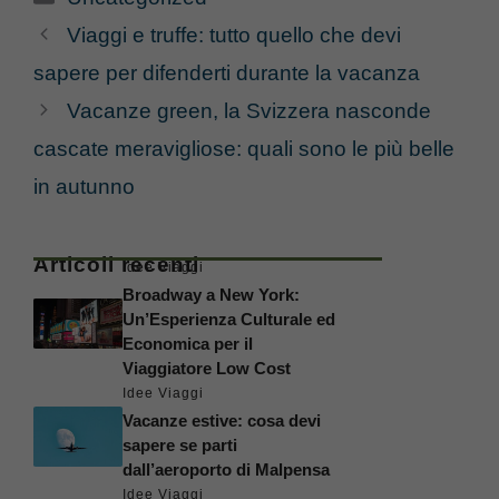
Viaggi e truffe: tutto quello che devi
sapere per difenderti durante la vacanza
Vacanze green, la Svizzera nasconde
cascate meravigliose: quali sono le più belle
in autunno
Articoli recenti
Idee Viaggi
Broadway a New York:
Un’Esperienza Culturale ed
Economica per il
Viaggiatore Low Cost
Idee Viaggi
Vacanze estive: cosa devi
sapere se parti
dall’aeroporto di Malpensa
Idee Viaggi