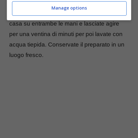
diventa compatto e granuloso. A questo
Manage options
punto potete spalmare il vostro scrub fatto in
casa su entrambe le mani e lasciate agire
per una ventina di minuti per poi lavate con
acqua tiepida. Conservate il preparato in un
luogo fresco.