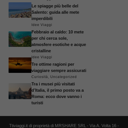
Le spiagge più belle del
Salento: guida alle mete
imperdibili
Idee Viaggi
Febbraio al caldo: 10 mete
per chi cerca sole,
atmosfere esotiche e acque
cristalline
Idee Viaggi
Tre ottime ragioni per
viaggiare sempre assicurati
Curiosità
,
Uncategorized
Tra i musei più visitati
d’Italia, il primo posto va a
Roma: ecco dove vanno i
turisti
Ttiviaggi.it di proprietà di MRSHARE SRL - Via A. Volta 16 -