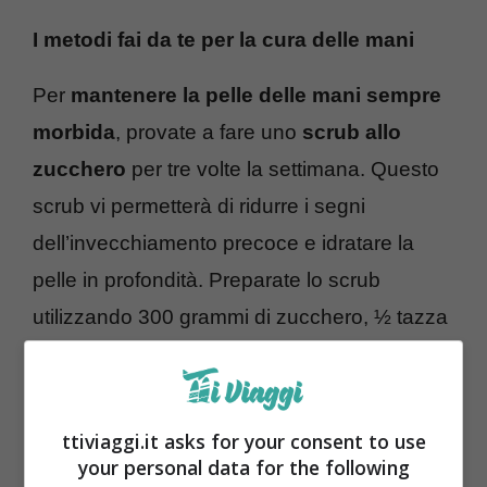
I metodi fai da te per la cura delle mani
Per
mantenere la pelle delle mani sempre
morbida
, provate a fare uno
scrub allo
zucchero
per tre volte la settimana. Questo
scrub vi permetterà di ridurre i segni
dell’invecchiamento precoce e idratare la
pelle in profondità. Preparate lo scrub
utilizzando 300 grammi di zucchero, ½ tazza
di olio di cocco biologico e opzionale una
capsula di
vitamina E
.
ttiviaggi.it asks for your consent to use
your personal data for the following