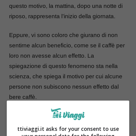
questo motivo, la mattina, dopo una notte di
riposo, rappresenta l’inizio della giornata.
Eppure, vi sono coloro che giurano di non
sentirne alcun beneficio, come se il caffè per
loro non avesse alcun effetto. La
spiegazione di questo fenomeno sta nella
scienza, che spiega il motivo per cui alcune
persone non subiscono nessun effetto dal
bere caffè.
Caffè: ecco perché in alcuni non
sortisce nessun effetto
ttiviaggi.it asks for your consent to use
your personal data for the following