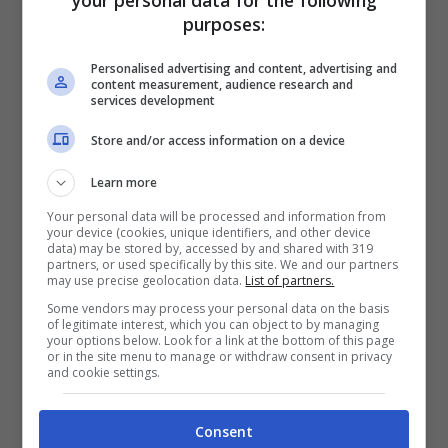
La risposta
sarebbe tutta nei geni:
alcune
purposes:
persone non subirebbero davvero nessun
Personalised advertising and content, advertising and
content measurement, audience research and
effetto ricaricante, grazie a una buona tazza
services development
di caffè.
Store and/or access information on a device
Learn more
Your personal data will be processed and information from
your device (cookies, unique identifiers, and other device
data) may be stored by, accessed by and shared with 319
partners, or used specifically by this site. We and our partners
may use precise geolocation data.
List of partners.
Some vendors may process your personal data on the basis
of legitimate interest, which you can object to by managing
your options below. Look for a link at the bottom of this page
or in the site menu to manage or withdraw consent in privacy
and cookie settings.
Caffeina: come mai non fa effetto su tutti-ttiviaggi.it
Consent