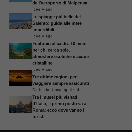
dall’aeroporto di Malpensa
Idee Viaggi
Le spiagge più belle del
Salento: guida alle mete
imperdibili
Idee Viaggi
Febbraio al caldo: 10 mete
per chi cerca sole,
atmosfere esotiche e acque
cristalline
Idee Viaggi
Tre ottime ragioni per
viaggiare sempre assicurati
Curiosità
,
Uncategorized
Tra i musei più visitati
d’Italia, il primo posto va a
Roma: ecco dove vanno i
turisti