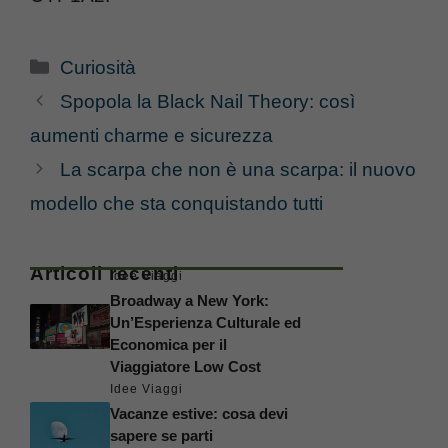
Categorie
Curiosità
Spopola la Black Nail Theory: così
aumenti charme e sicurezza
La scarpa che non è una scarpa: il nuovo
modello che sta conquistando tutti
Articoli recenti
Idee Viaggi
Broadway a New York:
Un’Esperienza Culturale ed
Economica per il
Viaggiatore Low Cost
Idee Viaggi
Vacanze estive: cosa devi
sapere se parti