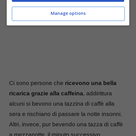
Manage options
Ci sono persone che
ricevono una bella
ricarica grazie alla caffeina
, addirittura
alcuni si bevono una tazzina di caffè alla
sera e rischiano di passare la notte insonni.
Altri, invece, pur bevendo una tazza di caffè
a mezzanotte, il minuto successivo