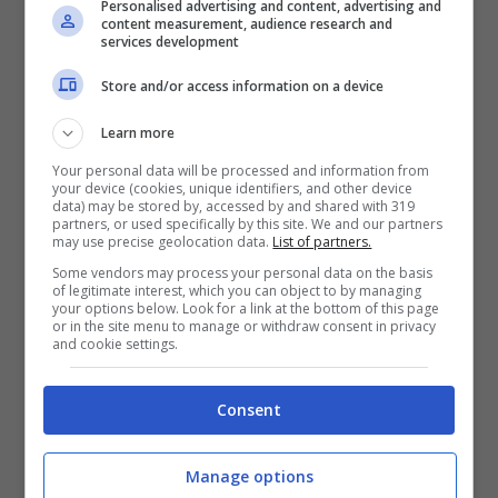
Personalised advertising and content, advertising and
content measurement, audience research and
services development
Store and/or access information on a device
Learn more
Il primo è
Sant’Agata dei Goti
, che si trova
Your personal data will be processed and information from
in Campania, in
provincia di Benevento
.
your device (cookies, unique identifiers, and other device
data) may be stored by, accessed by and shared with 319
Questo luogo è magico per le sue strade
partners, or used specifically by this site. We and our partners
may use precise geolocation data.
List of partners.
strette e il suo centro medievale, sembrerà di
Some vendors may process your personal data on the basis
of legitimate interest, which you can object to by managing
essere in
un presepe vivente
. Inoltre, chi
your options below. Look for a link at the bottom of this page
or in the site menu to manage or withdraw consent in privacy
visita questo luogo non può non provare la
and cookie settings.
specialità culinaria della zona:
la mela
Consent
annurca
cucinata in vari modi.
Manage options
Sempre in Campania c’è un altro borgo da