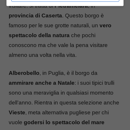
visitare: si tratta di
Pietramelara
, in
provincia di Caserta
. Questo borgo è
famoso per le sue grotte naturali, un
vero
spettacolo della natura
che pochi
conoscono ma che vale la pena visitare
almeno una volta nella vita.
Alberobello
, in Puglia, è il borgo da
ammirare anche a Natale
: i suoi tipici trulli
sono una meraviglia in qualsiasi momento
dell’anno. Rientra in questa selezione anche
Vieste
, meta alternativa pugliese per chi
vuole
godersi lo spettacolo del mare