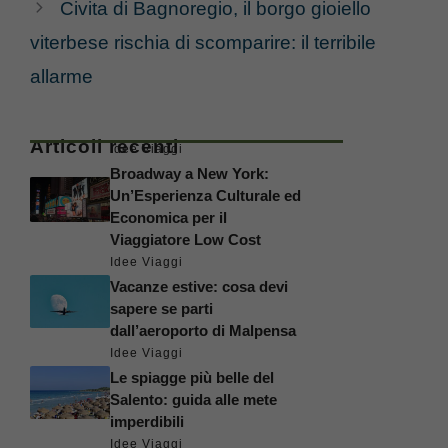
Civita di Bagnoregio, il borgo gioiello
viterbese rischia di scomparire: il terribile
allarme
Articoli recenti
Idee Viaggi
Broadway a New York:
Un’Esperienza Culturale ed
Economica per il
Viaggiatore Low Cost
Idee Viaggi
Vacanze estive: cosa devi
sapere se parti
dall’aeroporto di Malpensa
Idee Viaggi
Le spiagge più belle del
Salento: guida alle mete
imperdibili
Idee Viaggi