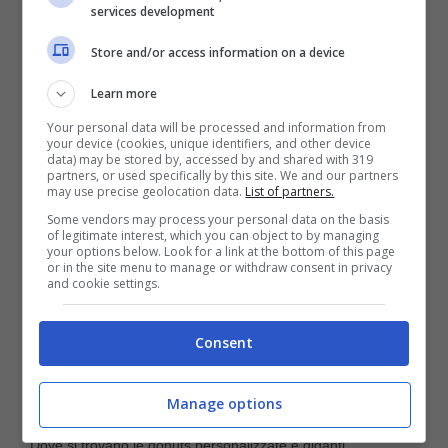
services development
un po’ di fantasia è possibile mangiarle
Store and/or access information on a device
anche qui nella nostra penisola, ma dove
precisamente?
Learn more
Your personal data will be processed and information from
your device (cookies, unique identifiers, and other device
data) may be stored by, accessed by and shared with 319
partners, or used specifically by this site. We and our partners
may use precise geolocation data.
List of partners.
Some vendors may process your personal data on the basis
of legitimate interest, which you can object to by managing
your options below. Look for a link at the bottom of this page
or in the site menu to manage or withdraw consent in privacy
and cookie settings.
Consent
Manage options
Dove si trovano le donuts personalizzate e giganti