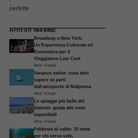
perfette
Articoli recenti
Idee Viaggi
Broadway a New York:
Un’Esperienza Culturale ed
Economica per il
Viaggiatore Low Cost
Idee Viaggi
Vacanze estive: cosa devi
sapere se parti
dall’aeroporto di Malpensa
Idee Viaggi
Le spiagge più belle del
Salento: guida alle mete
imperdibili
Idee Viaggi
Febbraio al caldo: 10 mete
per chi cerca sole,