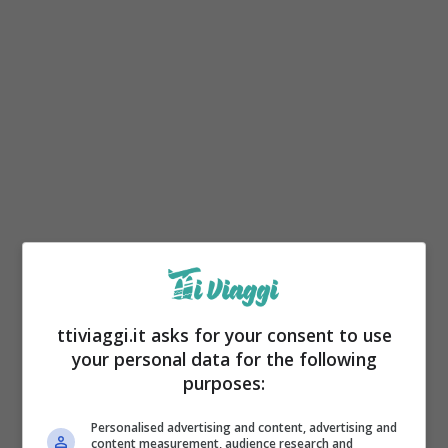
A differenza di quanto pensiamo,
non c’è
ttiviaggi.it asks for your consent to use
bisogno di recarsi nel continente
your personal data for the following
americano per poterne mangiare alcune,
purposes:
ma lo si può fare anche restando in Italia.
Personalised advertising and content, advertising and
Grazie alla globalizzazione, ad Internet e ad
content measurement, audience research and