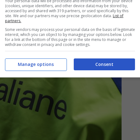
Your personal data will be processed and information from your device
(cookies, unique identifiers, and other device data) may be stored by,
accessed by and shared with 319 partners, or used specifically by this
site. We and our partners may use precise geolocation data.
List of
partners.
Some vendors may process your personal data on the basis of legitimate
interest, which you can object to by managing your options below. Look
for a link at the bottom of this page or in the site menu to manage or
withdraw consent in privacy and cookie settings.
Manage options
Consent