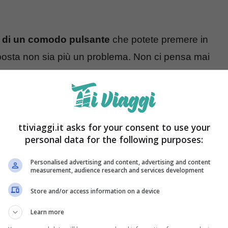
 di un comodo pulsante
che potete premere in
a posta non sia più un problema. Non ci pensa mai
 risparmiare tantissimo tempo e di
saltare
ovate davanti a voi. Ecco come fare per applicarlo
ttiviaggi.it asks for your consent to use your
personal data for the following purposes:
ò: ecco il trucco del pulsante
Personalised advertising and content, advertising and content
osta,
potrete finalmente dire addio alle code
measurement, audience research and services development
guite questa guida e riuscirete ad applicare tutto
Store and/or access information on a device
ossiate in ogni momento svolgere le operazioni
Learn more
ndo in fila e aspettando che arrivi il vostro