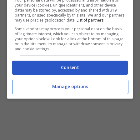
Your personal data will be processed and information from
your device (cookies, unique identifiers, and other device
data) may be stored by, accessed by and shared with 319
partners, or used specifically by this site. We and our partners
may use precise geolocation data.
List of partners.
Some vendors may process your personal data on the basis
of legitimate interest, which you can object to by managing
your options below. Look for a link at the bottom of this page
or in the site menu to manage or withdraw consent in privacy
and cookie settings.
Consent
Il volo diretto parte da Milano Malpensa e arriva a Tokyo
Haneda – ttiviaggi.it
Manage options