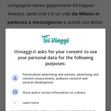
compagnia aerea giapponese All Nippon
Airways, tanto che c’è un volo
da Milano in
partenza a mezzogiorno
e quindi con arrivo
nelle prime ore del mattino a Tokyo. Non
dimentichiamo che c’è una differenza di 8
ore in più rispetto all’ Italia. Appena arrivati
ttiviaggi.it asks for your consent to use
quindi si potrà godere della capitale
your personal data for the following
purposes:
giapponese dopo avere volato a bordo di un
comodo aereo e avere fatto un volo molto
Personalised advertising and content, advertising and
content measurement, audience research and
lungo ma comunque non stressante senza
services development
scali.
Store and/or access information on a device
Learn more