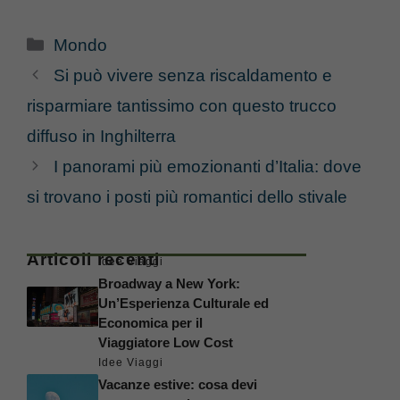
Categorie
Mondo
Si può vivere senza riscaldamento e
risparmiare tantissimo con questo trucco
diffuso in Inghilterra
I panorami più emozionanti d’Italia: dove
si trovano i posti più romantici dello stivale
Articoli recenti
Idee Viaggi
Broadway a New York:
Un’Esperienza Culturale ed
Economica per il
Viaggiatore Low Cost
Idee Viaggi
Vacanze estive: cosa devi