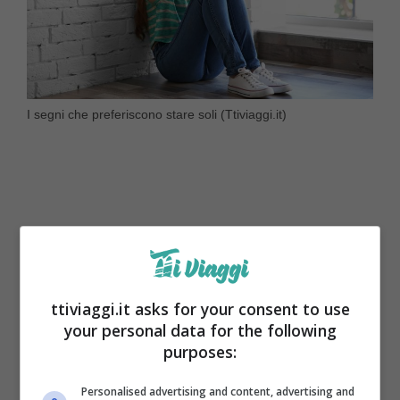
I segni che preferiscono stare soli (Ttiviaggi.it)
ttiviaggi.it asks for your consent to use
your personal data for the following
purposes:
Personalised advertising and content, advertising and
Un altro segno che ama stare più solo che