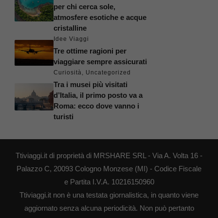
per chi cerca sole,
atmosfere esotiche e acque
cristalline
Idee Viaggi
Tre ottime ragioni per
viaggiare sempre assicurati
Curiosità
,
Uncategorized
Tra i musei più visitati
d’Italia, il primo posto va a
Roma: ecco dove vanno i
turisti
Ttiviaggi.it di proprietà di MRSHARE SRL - Via A. Volta 16 -
Palazzo C, 20093 Cologno Monzese (MI) - Codice Fiscale
e Partita I.V.A. 10216150960
Ttiviaggi.it non è una testata giornalistica, in quanto viene
aggiornato senza alcuna periodicità. Non può pertanto