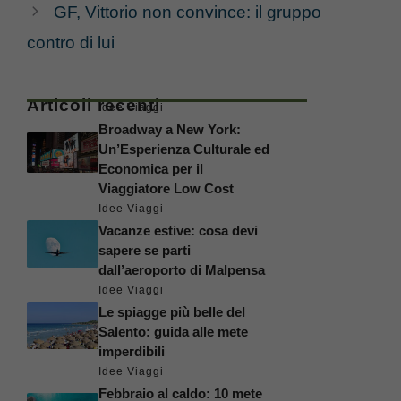
GF, Vittorio non convince: il gruppo
contro di lui
Articoli recenti
Idee Viaggi
Broadway a New York:
Un’Esperienza Culturale ed
Economica per il
Viaggiatore Low Cost
Idee Viaggi
Vacanze estive: cosa devi
sapere se parti
dall’aeroporto di Malpensa
Idee Viaggi
Le spiagge più belle del
Salento: guida alle mete
imperdibili
Idee Viaggi
Febbraio al caldo: 10 mete