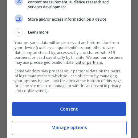
content measurement, audience research and
services development
con altre persone è lo
Scorpione
. Tutti
credono che questo sia un segno irascibile e
Store and/or access information on a device
vendicativo, invece ha un lato più insicuro e
Learn more
introverso. Gli Scorpione, infatti,
non vanno
Your personal data will be processed and information from
your device (cookies, unique identifiers, and other device
d’accordo con molte persone
, solo con
data) may be stored by, accessed by and shared with 319
partners, or used specifically by this site. We and our partners
pochissime che entrano a far parte della loro
may use precise geolocation data.
List of partners.
Some vendors may process your personal data on the basis
cerchia magica, questo limita molto la loro
of legitimate interest, which you can object to by managing
your options below. Look for a link at the bottom of this page
vita sociale.
or in the site menu to manage or withdraw consent in privacy
and cookie settings.
Il Cancro è uno dei segni meno estroversi
Consent
dello zodiaco
. Non amano uscire e se lo
fanno generalmente è perché sono obbligati.
Manage options
Preferiscono di gran lunga restare a casa e