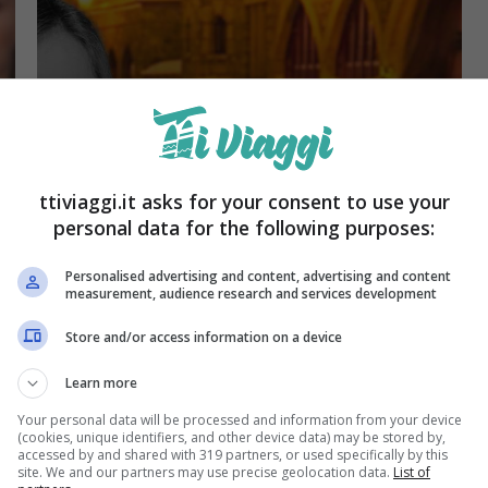
News
Ilary Blasi e Chiara
ttiviaggi.it asks for your consent to use your
personal data for the following purposes:
Ferragni scelgono la
Personalised advertising and content, advertising and content
stessa meta: l’idea
measurement, audience research and services development
viaggio da copiare
Store and/or access information on a device
Learn more
Your personal data will be processed and information from your device
(cookies, unique identifiers, and other device data) may be stored by,
Dicembre 1, 2023
accessed by and shared with 319 partners, or used specifically by this
site. We and our partners may use precise geolocation data.
List of