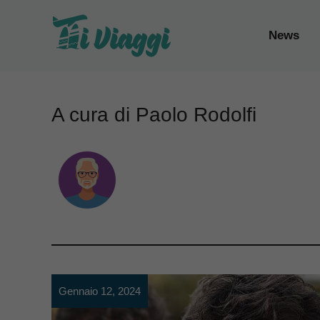
Vai
al
News
contenuto
A cura di Paolo Rodolfi
Gennaio 12, 2024