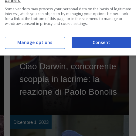
partners.
Some vendors may process your personal data on the basis of legitimate
interest, which you can object to by managing your options below. Look
for a link at the bottom of this page or in the site menu to manage or
withdraw consent in privacy and cookie settings.
Manage options
Consent
Curiosità
Ciao Darwin, concorrente
scoppia in lacrime: la
reazione di Paolo Bonolis
Dicembre 1, 2023