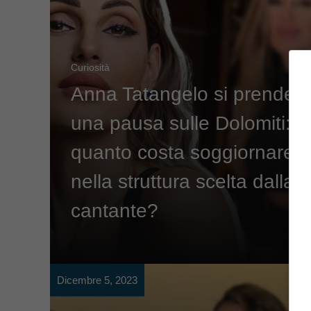
Curiosità
Anna Tatangelo si prende
una pausa sulle Dolomiti:
quanto costa soggiornare
nella struttura scelta dalla
cantante?
Dicembre 5, 2023