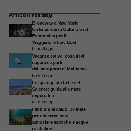
Articoli recenti
Idee Viaggi
Broadway a New York:
Un’Esperienza Culturale ed
Economica per il
Viaggiatore Low Cost
Idee Viaggi
Vacanze estive: cosa devi
sapere se parti
dall’aeroporto di Malpensa
Idee Viaggi
Le spiagge più belle del
Salento: guida alle mete
imperdibili
Idee Viaggi
Febbraio al caldo: 10 mete
per chi cerca sole,
atmosfere esotiche e acque
cristalline