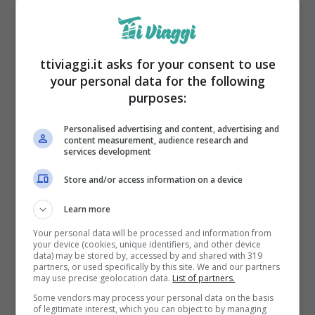
ttiviaggi.it asks for your consent to use
your personal data for the following
purposes:
Personalised advertising and content, advertising and
content measurement, audience research and
Un luogo da sogno è sicuramente
la
services development
Danimarca per chi ama i paesaggi nordici.
Store and/or access information on a device
Sono ben 8 mila gli sposi che ogni anno
Learn more
arrivano nel Paese per dire sì. Uno dei luoghi
Your personal data will be processed and information from
più ambiti è un piccolo atollo che si chiama
your device (cookies, unique identifiers, and other device
data) may be stored by, accessed by and shared with 319
Aero e che ovviamente è molto particolare.
partners, or used specifically by this site. We and our partners
may use precise geolocation data.
List of partners.
Le forme di diritto sono molto liberali, tutti si
Some vendors may process your personal data on the basis
of legitimate interest, which you can object to by managing
possono sposare senza differenza né per le