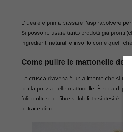
L’ideale è prima passare l’aspirapolvere per 
Si possono usare tanto prodotti già pronti 
ingredienti naturali e insolito come quelli che
Come pulire le mattonelle dei 
La crusca d’avena è un alimento che si us
per la pulizia delle mattonelle. È ricca di p
folico oltre che fibre solubili. In sintesi è u
nutraceutico.