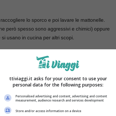
raccogliere lo sporco e poi lavare le mattonelle.
(che però spesso sono aggressivi e chimici) oppure
 si usano in cucina per altri scopi.
pavimenti con la crusca d’avena
a in cucina ma che è davvero portentoso anche
roteine, vitamine e minerali e contiene anche acido
ttiviaggi.it asks for your consent to use your
personal data for the following purposes:
n mix di benefici ed è considerato un alimento
Personalised advertising and content, advertising and content
measurement, audience research and services development
Store and/or access information on a device