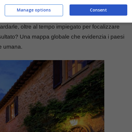
Manage options
Consent
stato in grado di classificare le case in base al
rdarle, oltre al tempo impiegato per focalizzare
 risultato? Una mappa globale che evidenzia i paesi
ne umana.