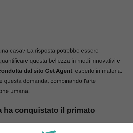
una casa? La risposta potrebbe essere
quantificare questa bellezza in modi innovativi e
condotta dal sito Get Agent
, esperto in materia,
are questa domanda, combinando l’arte
zione umana.
a ha conquistato il primato
re quali case in tutto il mondo attirano