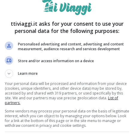
tecnologia avanzata: un software di tracciamento
ficiale. Lo studio ha presentato a un gruppo di
ttiviaggi.it asks for your consent to use your
ari paesi,
tracciando poi il movimento dei loro
personal data for the following purposes:
vassero più affascinanti
. Questo approccio
Personalised advertising and content, advertising and content
tiva e quantificabile dell’attrattiva visiva di
measurement, audience research and services development
Store and/or access information on a device
Learn more
Your personal data will be processed and information from your device
(cookies, unique identifiers, and other device data) may be stored by,
accessed by and shared with 319 partners, or used specifically by this
site. We and our partners may use precise geolocation data.
List of
partners.
Some vendors may process your personal data on the basis of legitimate
interest, which you can object to by managing your options below. Look
for a link at the bottom of this page or in the site menu to manage or
withdraw consent in privacy and cookie settings.