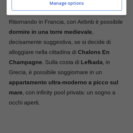
decisamente magica.
Manage options
Ritornando in Francia, con Airbnb è possibile
dormire in una torre medievale
,
decisamente suggestiva, se si decide di
alloggiare nella cittadina di
Chalons En
Champagne
. Sulla costa di
Lefkada
, in
Grecia, è possibile soggiornare in un
appartamento ultra-moderno a picco sul
mare
, con infinity pool privata: un sogno a
occhi aperti.