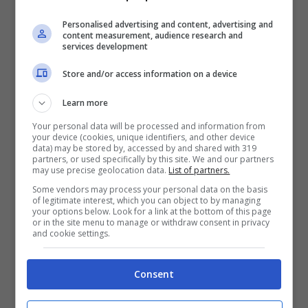
francese c’è un
magnifico appartamento
Personalised advertising and content, advertising and
content measurement, audience research and
che affaccia direttamente sulla Torre
services development
Eiffel
. Qui si può vivere un soggiorno
Store and/or access information on a device
romantico e decisamente indimenticabile, si
Learn more
vivrà appieno l’atmosfera parigina, proprio
Your personal data will be processed and information from
come in un film.
your device (cookies, unique identifiers, and other device
data) may be stored by, accessed by and shared with 319
partners, or used specifically by this site. We and our partners
may use precise geolocation data.
List of partners.
La seconda destinazione è
l’Islanda
: qui si
Some vendors may process your personal data on the basis
può dormire in una
glass house nel
of legitimate interest, which you can object to by managing
your options below. Look for a link at the bottom of this page
“deserto”
, un alloggio che mescola elementi
or in the site menu to manage or withdraw consent in privacy
and cookie settings.
natural ad altri chic ed è completamente di
vetro. In questo modo, si potrà dormire
Consent
ammirando l’aurora boreale, un’esperienza