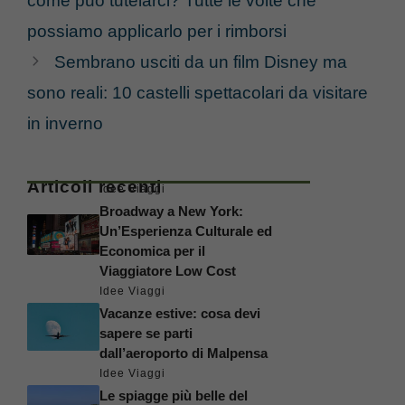
come può tutelarci? Tutte le volte che
possiamo applicarlo per i rimborsi
Sembrano usciti da un film Disney ma
sono reali: 10 castelli spettacolari da visitare
in inverno
Articoli recenti
Idee Viaggi
Broadway a New York:
Un’Esperienza Culturale ed
Economica per il
Viaggiatore Low Cost
Idee Viaggi
Vacanze estive: cosa devi
sapere se parti
dall’aeroporto di Malpensa
Idee Viaggi
Le spiagge più belle del