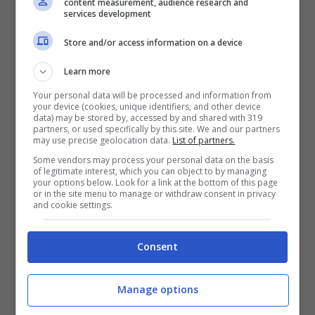
content measurement, audience research and
services development
Store and/or access information on a device
Learn more
Your personal data will be processed and information from
your device (cookies, unique identifiers, and other device
data) may be stored by, accessed by and shared with 319
partners, or used specifically by this site. We and our partners
may use precise geolocation data.
List of partners.
Some vendors may process your personal data on the basis
Ecco quali sono i castelli più belli in Europa.
of legitimate interest, which you can object to by managing
your options below. Look for a link at the bottom of this page
Si consiglia di visitarli in inverno
, quando
or in the site menu to manage or withdraw consent in privacy
and cookie settings.
tutto è ancora più magico e speciale:
Consent
Castello di Bory, in Ungheria,
posizionato a poca distanza da
Manage options
Budapest. È stato costruito nel 1912 e