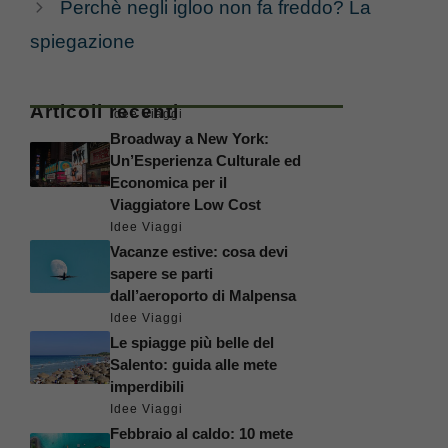
Perchè negli igloo non fa freddo? La
spiegazione
Articoli recenti
Idee Viaggi
Broadway a New York:
Un’Esperienza Culturale ed
Economica per il
Viaggiatore Low Cost
Idee Viaggi
Vacanze estive: cosa devi
sapere se parti
dall’aeroporto di Malpensa
Idee Viaggi
Le spiagge più belle del
Salento: guida alle mete
imperdibili
Idee Viaggi
Febbraio al caldo: 10 mete