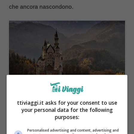
che ancora nascondono.
ttiviaggi.it asks for your consent to use
Ecco quali sono i castelli più belli da visitare in inverno –
your personal data for the following
ttiviaggi.it
purposes:
Personalised advertising and content, advertising and