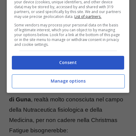
your device (cookies, unique identifiers, and other device
data) may be stored by, accessed by and shared with 319
degli uomini, significa stress e pressione.
partners, or used specifically by this site. We and our partners
may use precise geolocation data.
List of partners.
Some vendors may process your personal data on the basis
Le persone che si sentono sole e
of legitimate interest, which you can object to by managing
your options below. Look for a link at the bottom of this page
inadeguate, provano questi sentimenti
or in the site menu to manage or withdraw consent in privacy
and cookie settings.
ancora di più durante i giorni di festa.
Si può
combattere questo disturbo con delle piccole
Consent
accortezze, d’altronde il periodo di festa
dovrebbe significare solo gioia e serenità e
Manage options
non stress e tristezza. Secondo gli
esperti
di Guna
, realtà molto conosciuta nel campo
della Nutraceutica fisiologica e della
Medicina, per non cadere nella Christmas
Fatigue bisognerebbe: