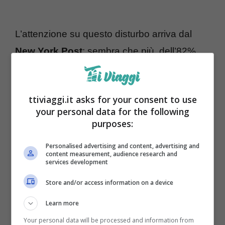
L’attenzione su questo disturbo arriva dal
New York Post
: sembra che più
dell’82%
degli americani stia accusando la “Christmas
Fatigue”. Questo disturbo è diffuso anche in
ttiviaggi.it asks for your consent to use
Italia, infatti il
Consiglio nazionale
your personal data for the following
dell’Ordine degli psicologi (Cnop)
ha
purposes:
spiegato che lo stress pre-natalizio colpisce
Personalised advertising and content, advertising and
ormai in media un italiano su 3 e a soffrirne
content measurement, audience research and
services development
sono soprattutto le donne. Uno studio
Store and/or access information on a device
dell’
American Psychological Association
Learn more
ha chiarito che il giorno di Natale, per il 44%
Your personal data will be processed and information from
della popolazione femminile, rispetto al 31%