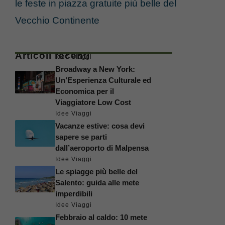
le feste in piazza gratuite più belle del
Vecchio Continente
Articoli recenti
Idee Viaggi
Broadway a New York:
Un’Esperienza Culturale ed
Economica per il
Viaggiatore Low Cost
Idee Viaggi
Vacanze estive: cosa devi
sapere se parti
dall’aeroporto di Malpensa
Idee Viaggi
Le spiagge più belle del
Salento: guida alle mete
imperdibili
Idee Viaggi
Febbraio al caldo: 10 mete