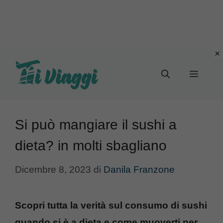
Vai
al
Menu
contenuto
Si può mangiare il sushi a
dieta? in molti sbagliano
Dicembre 8, 2023
di
Danila Franzone
Scopri tutta la verità sul consumo di sushi
quando si è a dieta e come muoverti per