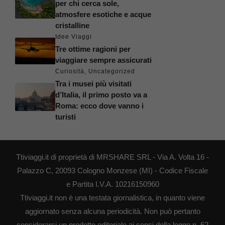
per chi cerca sole,
atmosfere esotiche e acque
cristalline
Idee Viaggi
Tre ottime ragioni per
viaggiare sempre assicurati
Curiosità
,
Uncategorized
Tra i musei più visitati
d’Italia, il primo posto va a
Roma: ecco dove vanno i
turisti
Ttiviaggi.it di proprietà di MRSHARE SRL - Via A. Volta 16 -
Palazzo C, 20093 Cologno Monzese (MI) - Codice Fiscale
e Partita I.V.A. 10216150960
Ttiviaggi.it non è una testata giornalistica, in quanto viene
aggiornato senza alcuna periodicità. Non può pertanto
considerarsi un prodotto editoriale ai sensi della legge n. 62