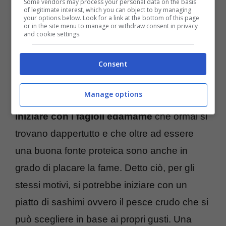
Some vendors may process your personal data on the basis
of legitimate interest, which you can object to by managing
your options below. Look for a link at the bottom of this page
or in the site menu to manage or withdraw consent in privacy
and cookie settings.
Consent
Vediamo cosa scegliere in un menu al
Manage options
ristorante o da asporto.
Il consiglio è di
iniziare con i fagioli edamame
che ormai si
trovano dappertutto e che oltre ad essere
una buona fonte proteica sono anche in
grado di placare la fame. Detto ciò, per gli
stessi motivi, si potrebbe iniziare con un
piatto di sashimi ovvero il pesce crudo che si
può scegliere in base ai propri gusti. Una