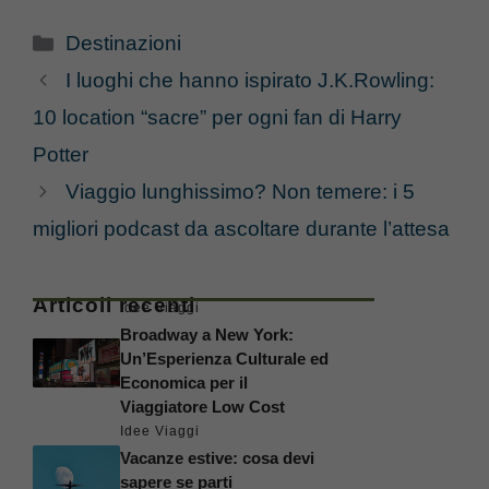
Categorie
Destinazioni
I luoghi che hanno ispirato J.K.Rowling:
10 location “sacre” per ogni fan di Harry
Potter
Viaggio lunghissimo? Non temere: i 5
migliori podcast da ascoltare durante l’attesa
Articoli recenti
Idee Viaggi
Broadway a New York:
Un’Esperienza Culturale ed
Economica per il
Viaggiatore Low Cost
Idee Viaggi
Vacanze estive: cosa devi
sapere se parti