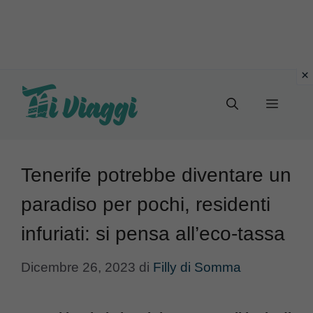
Vai
al
Menu
contenuto
Tenerife potrebbe diventare un
paradiso per pochi, residenti
infuriati: si pensa all’eco-tassa
Dicembre 26, 2023
di
Filly di Somma