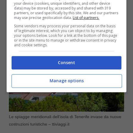
your device (cookies, unique identifiers, and other device
data) may be stored by, accessed by and shared with 319
residente che vi è nato e vi vive tutta una
partners, or used specifically by this site. We and our partners
may use precise geolocation data.
List of partners.
vita.
Some vendors may process your personal data on the basis
of legitimate interest, which you can object to by managing
your options below. Look for a link at the bottom of this page
or in the site menu to manage or withdraw consent in privacy
and cookie settings.
Consent
Manage options
Le spiagge meridionali dell’isola di Tenerife invase da nuove
costruzioni turistiche – ttiviaggi.it