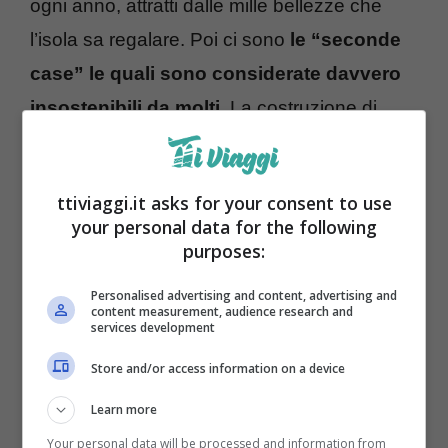
ogni anno, attratti dalle mille bellezze che
l’isola sa regalare. Poi ci sono
le “seconde
case” le quali sono considerate davvero
insostenibili da molti.
La costruzione di
nuovi complessi alberghieri ha causato
ingorghi stradali, danni ambientali, liquami.
ttiviaggi.it asks for your consent to use
Le
spiagge meridionali sono invase da
your personal data for the following
queste nuove costruzioni
. La situazione
purposes:
sta diventando davvero insopportabile. Si
Personalised advertising and content, advertising and
assiste a una significativa e pericolosa
content measurement, audience research and
services development
perdita degli spazi naturali, l’ambiente viene
Store and/or access information on a device
deturpato, favorendo quel benessere e quel
Learn more
progresso i quali soddisfano solo le esigenze
Your personal data will be processed and information from
del turista di passaggio, ma non certo del