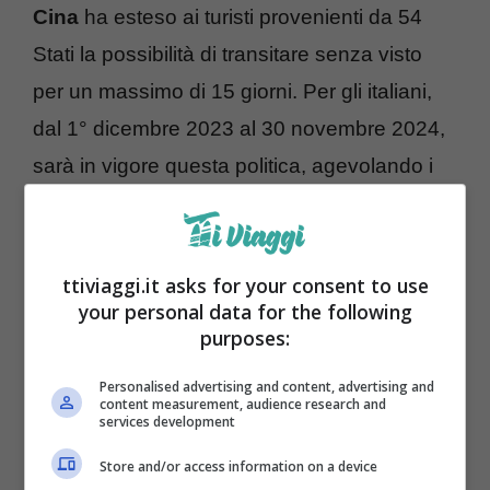
Cina
ha esteso ai turisti provenienti da 54
Stati la possibilità di transitare senza visto
per un massimo di 15 giorni. Per gli italiani,
dal 1° dicembre 2023 al 30 novembre 2024,
sarà in vigore questa politica, agevolando i
viaggi alla scoperta di un Paese
affascinante. Inoltre, si sta assistendo a
un
aumento dei collegamenti aerei tra l’Italia
ttiviaggi.it asks for your consent to use
your personal data for the following
e la Cina
, sfruttando questo nuovo flusso
purposes:
turistico.
Personalised advertising and content, advertising and
content measurement, audience research and
services development
Store and/or access information on a device