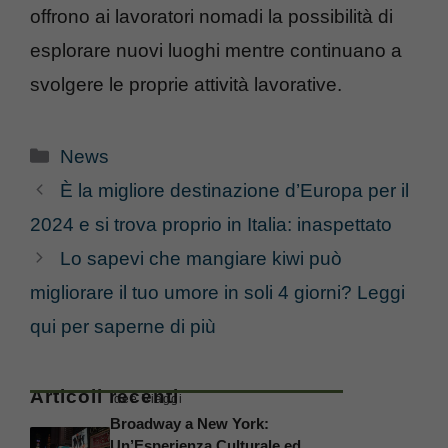
offrono ai lavoratori nomadi la possibilità di
esplorare nuovi luoghi mentre continuano a
svolgere le proprie attività lavorative.
Categorie
News
È la migliore destinazione d’Europa per il
2024 e si trova proprio in Italia: inaspettato
Lo sapevi che mangiare kiwi può
migliorare il tuo umore in soli 4 giorni? Leggi
qui per saperne di più
Articoli recenti
Idee Viaggi
Broadway a New York:
Un’Esperienza Culturale ed