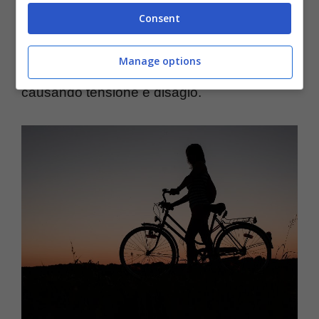
Consent
adottiam
o durante la pedalata può
contribuire alla compressione dei muscoli e
Manage options
dei tessuti molli nella zona lombare e pelvica,
causando tensione e disagio.