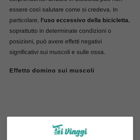
essere così salutare come si credeva. In
particolare,
l’uso eccessivo della bicicletta
,
soprattutto in determinate condizioni o
posizioni, può avere effetti negativi
significativi sui muscoli e sulle ossa.
Effetto domino sui muscoli