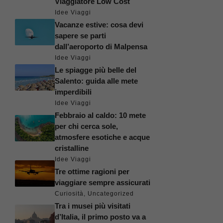
Viaggiatore Low Cost
Idee Viaggi
Vacanze estive: cosa devi
sapere se parti
dall’aeroporto di Malpensa
Idee Viaggi
Le spiagge più belle del
Salento: guida alle mete
imperdibili
Idee Viaggi
Febbraio al caldo: 10 mete
per chi cerca sole,
atmosfere esotiche e acque
cristalline
Idee Viaggi
Tre ottime ragioni per
viaggiare sempre assicurati
Curiosità
,
Uncategorized
Tra i musei più visitati
d’Italia, il primo posto va a