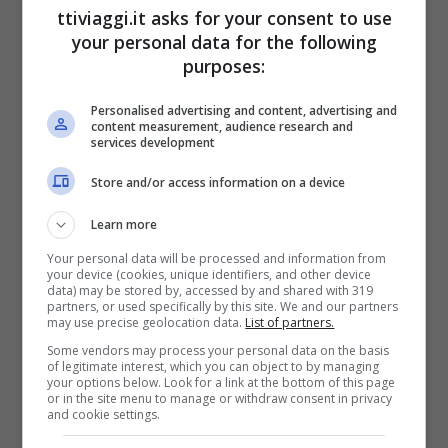
ttiviaggi.it asks for your consent to use
your personal data for the following
purposes:
Uno dei principali problemi
riguarda il
rischio di squilibri muscolari
. Mentre
Personalised advertising and content, advertising and
content measurement, audience research and
pedaliamo, i muscoli delle gambe lavorano in
services development
modo predominante, mentre altri gruppi
Store and/or access information on a device
muscolari, come quelli del tronco e delle
Learn more
braccia, vengono trascurati. Nel tempo,
Your personal data will be processed and information from
your device (cookies, unique identifiers, and other device
questa disproporzione può portare a squilibri
data) may be stored by, accessed by and shared with 319
partners, or used specifically by this site. We and our partners
muscolari significativi, con conseguente
may use precise geolocation data.
List of partners.
aumento del rischio di infortuni e problemi
Some vendors may process your personal data on the basis
of legitimate interest, which you can object to by managing
posturali.
your options below. Look for a link at the bottom of this page
or in the site menu to manage or withdraw consent in privacy
and cookie settings.
Inoltre, la
posizione piegata che spesso