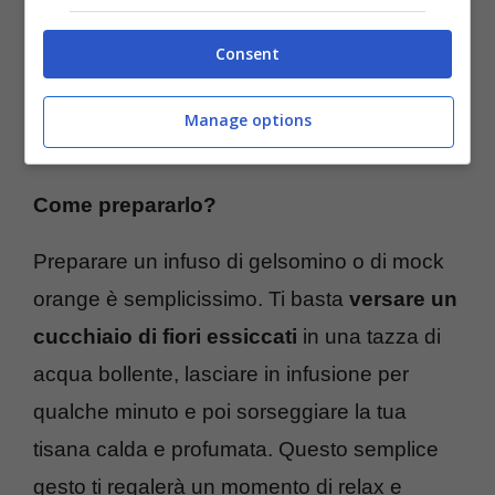
Consent
Manage options
Mock Orange – ttiviaggi.it
Come prepararlo?
Preparare un infuso di gelsomino o di mock
orange è semplicissimo. Ti basta
versare un
cucchiaio di fiori essiccati
in una tazza di
acqua bollente, lasciare in infusione per
qualche minuto e poi sorseggiare la tua
tisana calda e profumata. Questo semplice
gesto ti regalerà un momento di relax e