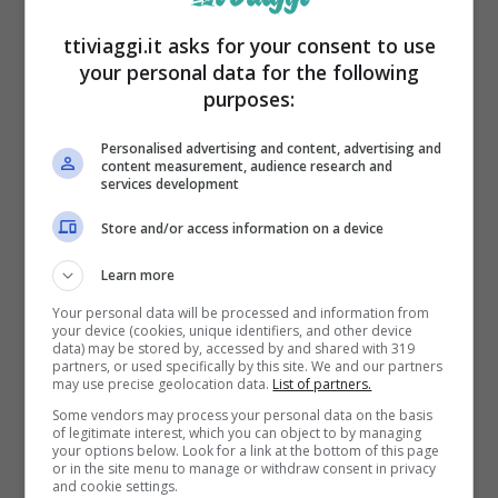
rendono alleati preziosi per la nostra salute.
ttiviaggi.it asks for your consent to use
Un infuso di mock orange può aiutare ad
your personal data for the following
purposes:
abbassare la pressione sanguigna,
regolare il colesterolo, combattere l’ansia
Personalised advertising and content, advertising and
content measurement, audience research and
e lo stress e proteggere la pelle dai
services development
radicali liberi
. Un vero toccasana per corpo
Store and/or access information on a device
e mente, capace di offrire benefici che vanno
Learn more
oltre la semplice bellezza estetica.
Your personal data will be processed and information from
your device (cookies, unique identifiers, and other device
data) may be stored by, accessed by and shared with 319
partners, or used specifically by this site. We and our partners
may use precise geolocation data.
List of partners.
Some vendors may process your personal data on the basis
of legitimate interest, which you can object to by managing
your options below. Look for a link at the bottom of this page
or in the site menu to manage or withdraw consent in privacy
and cookie settings.