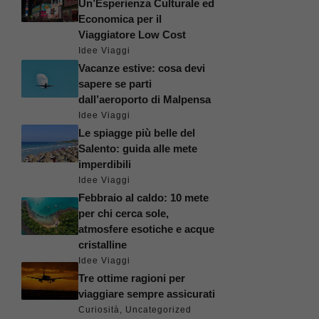
Un’Esperienza Culturale ed
Economica per il
Viaggiatore Low Cost
Idee Viaggi
Vacanze estive: cosa devi
sapere se parti
dall’aeroporto di Malpensa
Idee Viaggi
Le spiagge più belle del
Salento: guida alle mete
imperdibili
Idee Viaggi
Febbraio al caldo: 10 mete
per chi cerca sole,
atmosfere esotiche e acque
cristalline
Idee Viaggi
Tre ottime ragioni per
viaggiare sempre assicurati
Curiosità
,
Uncategorized