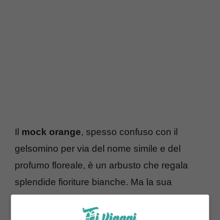
Il
mock orange
, spesso confuso con il
gelsomino per via del nome simile e del
profumo floreale, è un arbusto che regala
splendide fioriture bianche. Ma la sua
bellezza non si ferma qui: i suoi fiori e le sue
foglie contengono preziosi principi attivi che li