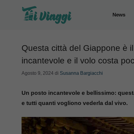
Vai
al
News
contenuto
Questa città del Giappone è il
incantevole e il volo costa po
Agosto 9, 2024
di
Susanna Bargiacchi
Un posto incantevole e bellissimo: questa 
e tutti quanti vogliono vederla dal vivo.