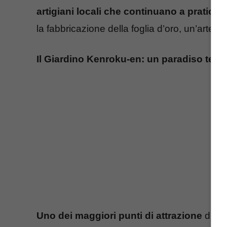
artigiani locali che continuano a praticar
la fabbricazione della foglia d’oro, un’arte 
Il Giardino Kenroku-en: un paradiso terre
Uno dei maggiori punti di attrazione
di Ka