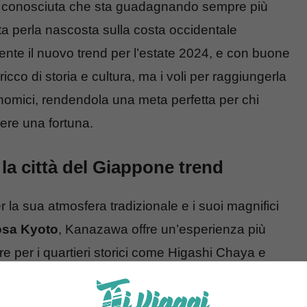
no conosciuta che sta guadagnando sempre più
ta perla nascosta sulla costa occidentale
ente il nuovo trend per l’estate 2024, e con buone
ricco di storia e cultura, ma i voli per raggiungerla
mici, rendendola una meta perfetta per chi
ere una fortuna.
la città del Giappone trend
a sua atmosfera tradizionale e i suoi magnifici
sa Kyoto
, Kanazawa offre un’esperienza più
re per i quartieri storici come Higashi Chaya e
e antiche case da tè ti faranno sentire come se
esti quartieri sono ancora vivi e vibranti, con