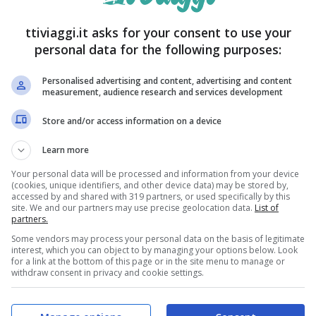
e
mestieri antichi come la laccatura, la ceramica e
ttiviaggi.it asks for your consent to use your
per cui Kanazawa è famosa in tutto il Giappone.
personal data for the following purposes:
stre
Personalised advertising and content, advertising and content
measurement, audience research and services development
Store and/or access information on a device
Learn more
Your personal data will be processed and information from your device
(cookies, unique identifiers, and other device data) may be stored by,
accessed by and shared with 319 partners, or used specifically by this
site. We and our partners may use precise geolocation data.
List of
partners.
Some vendors may process your personal data on the basis of legitimate
interest, which you can object to by managing your options below. Look
for a link at the bottom of this page or in the site menu to manage or
withdraw consent in privacy and cookie settings.
nazawa è il Giardino Kenroku-en, considerato