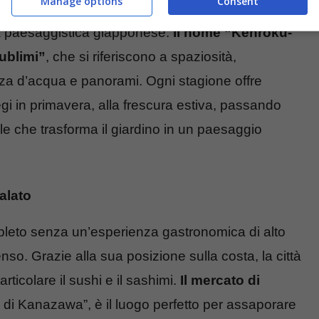
Manage options
Consent
del Giappone. Aperto al pubblico nel 1871, questo
ra paesaggistica giapponese.
Il nome “Kenroku-
sublimi”
, che si riferiscono a spaziosità,
anza d’acqua e panorami. Ogni stagione offre
iegi in primavera, alla frescura estiva, passando
nale che trasforma il giardino in un paesaggio
alato
eto senza un’esperienza gastronomica di alto
so. Grazie alla sua posizione sulla costa, la città
articolare il sushi e il sashimi.
Il mercato di
di Kanazawa”, è il luogo perfetto per assaporare