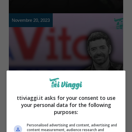
Novembre 20, 2023
News
La Vita in Diretta verso lo
stop, salta il programma
ttiviaggi.it asks for your consent to use
your personal data for the following
di Alberto Matano: cosa
purposes:
sta succedendo
Personalised advertising and content, advertising and
content measurement, audience research and