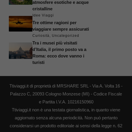
atmosfere esotiche e acque
cristalline
Idee Viaggi
Tre ottime ragioni per
viaggiare sempre assicurati
Curiosità
,
Uncategorized
Tra i musei più visitati
d’Italia, il primo posto va a
Roma: ecco dove vanno i
turisti
Ttiviaggi.it di proprietà di MRSHARE SRL - Via A. Volta 16 -
Palazzo C, 20093 Cologno Monzese (MI) - Codice Fiscale
e Partita I.V.A. 10216150960
Ttiviaggi.it non è una testata giornalistica, in quanto viene
aggiornato senza alcuna periodicità. Non può pertanto
considerarsi un prodotto editoriale ai sensi della legge n. 62