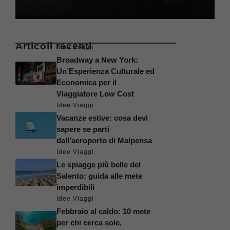
Articoli recenti
Idee Viaggi
Broadway a New York:
Un’Esperienza Culturale ed
Economica per il
Viaggiatore Low Cost
Idee Viaggi
Vacanze estive: cosa devi
sapere se parti
dall’aeroporto di Malpensa
Idee Viaggi
Le spiagge più belle del
Salento: guida alle mete
imperdibili
Idee Viaggi
Febbraio al caldo: 10 mete
per chi cerca sole,