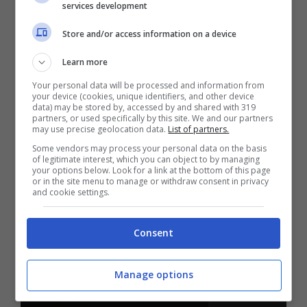
services development
Store and/or access information on a device
Novembre 20, 2023
Learn more
Your personal data will be processed and information from
your device (cookies, unique identifiers, and other device
data) may be stored by, accessed by and shared with 319
Lifestyle
partners, or used specifically by this site. We and our partners
may use precise geolocation data.
List of partners.
Oroscopo dal 20 al 26
Some vendors may process your personal data on the basis
of legitimate interest, which you can object to by managing
novembre 2023: la
your options below. Look for a link at the bottom of this page
or in the site menu to manage or withdraw consent in privacy
and cookie settings.
fortuna bussa alla porta di
questi segni, ma altri
Consent
avranno qualche
Manage options
dispiacere