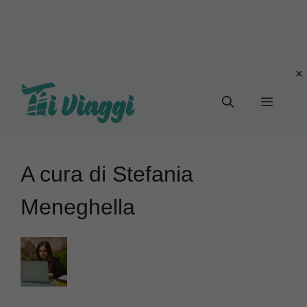
Vai
al
Menu
contenuto
A cura di Stefania
Meneghella