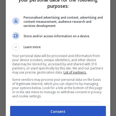
purposes:
Personalised advertising and content, advertising and
content measurement, audience research and
services development
Store and/or access information on a device
donna vestita a festa – ttiviaggi.it
Learn more
Your personal data will be processed and information from
your device (cookies, unique identifiers, and other device
Qual è il Carnevale di cui sto parlando
data) may be stored by, accessed by and shared with 319
partners, or used specifically by this site. We and our partners
may use precise geolocation data.
List of partners.
Nel 2023 si è celebrato il
150esimo
Some vendors may process your personal data on the basis
anniversario di questo fantastico evento. Sto
of legitimate interest, which you can object to by managing
your options below. Look for a link at the bottom of this page
parlando del
Carnevale di Viareggio
.
or in the site menu to manage or withdraw consent in privacy
and cookie settings.
Questo Carnevale è considerato uno dei più
importanti al mondo per via delle dimensioni
Consent