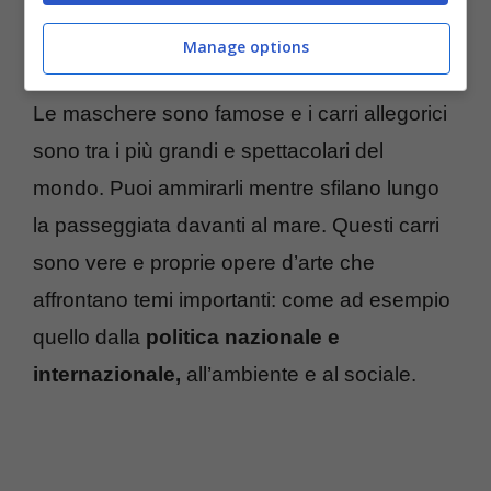
dei suoi carri allegorici, che sono tra i più
grandi al mondo.
Manage options
Le maschere sono famose e i carri allegorici
sono tra i più grandi e spettacolari del
mondo. Puoi ammirarli mentre sfilano lungo
la passeggiata davanti al mare. Questi carri
sono vere e proprie opere d’arte che
affrontano temi importanti: come ad esempio
quello dalla
politica
nazionale e
internazionale,
all’ambiente e al sociale.