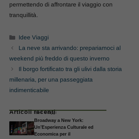
permettendo di affrontare il viaggio con
tranquillità.
Categorie
Idee Viaggi
La neve sta arrivando: prepariamoci al
weekend più freddo di questo inverno
Il borgo fortificato tra gli ulivi dalla storia
millenaria, per una passeggiata
indimenticabile
Articoli recenti
Idee Viaggi
Broadway a New York:
Un’Esperienza Culturale ed
Economica per il