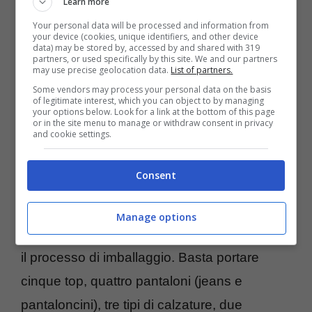
Learn more
Your personal data will be processed and information from
your device (cookies, unique identifiers, and other device
data) may be stored by, accessed by and shared with 319
partners, or used specifically by this site. We and our partners
may use precise geolocation data.
List of partners.
Some vendors may process your personal data on the basis
Per massimizzare lo spazio nella valigia, è
of legitimate interest, which you can object to by managing
your options below. Look for a link at the bottom of this page
consigliabile
riporre calzini e biancheria
or in the site menu to manage or withdraw consent in privacy
and cookie settings.
nelle tasche laterali o anteriori
. Distribuire
gli oggetti in diversi luoghi può essere utile
Consent
nel caso in cui la valigia venga smarrita
durante il trasporto. Seguendo la regola “5, 4,
Manage options
3, 2, 1”, è possibile semplificare ulteriormente
il processo di imballaggio. Basta portare
cinque top, quattro pantaloni (jeans e
pantaloncini), tre tipi di calzature, due