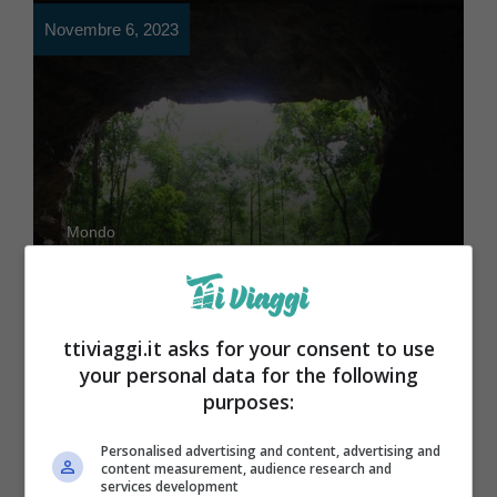
Novembre 6, 2023
Mondo
Chi ha paura dei
sotterranei Maya? Il
ttiviaggi.it asks for your consent to use
viaggio più affascinante,
your personal data for the following
purposes:
solo per coraggiosi
Personalised advertising and content, advertising and
content measurement, audience research and
services development