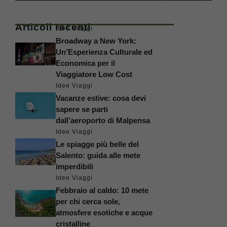
Articoli recenti
Idee Viaggi
Broadway a New York:
Un’Esperienza Culturale ed
Economica per il
Viaggiatore Low Cost
Idee Viaggi
Vacanze estive: cosa devi
sapere se parti
dall’aeroporto di Malpensa
Idee Viaggi
Le spiagge più belle del
Salento: guida alle mete
imperdibili
Idee Viaggi
Febbraio al caldo: 10 mete
per chi cerca sole,
atmosfere esotiche e acque
cristalline