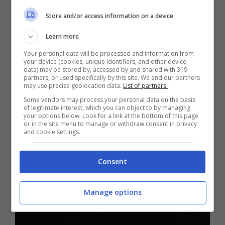
Novembre 6, 2023
Store and/or access information on a device
Learn more
Your personal data will be processed and information from
your device (cookies, unique identifiers, and other device
data) may be stored by, accessed by and shared with 319
partners, or used specifically by this site. We and our partners
Mondo
may use precise geolocation data.
List of partners.
Una città potrebbe essere
Some vendors may process your personal data on the basis
of legitimate interest, which you can object to by managing
your options below. Look for a link at the bottom of this page
cancellata a breve da uno
or in the site menu to manage or withdraw consent in privacy
and cookie settings.
tsunami, ma nessuno la
Consent
lascia: come si stanno
preparando
Manage options